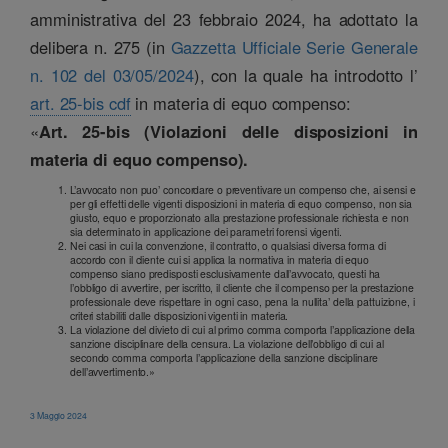
amministrativa del 23 febbraio 2024, ha adottato la
delibera n. 275 (in
Gazzetta Ufficiale Serie Generale
n. 102 del 03/05/2024
), con la quale ha introdotto l’
art. 25-bis cdf
in materia di equo compenso:
«
Art. 25-bis (Violazioni delle disposizioni in
materia di equo compenso).
L’avvocato non puo’ concordare o preventivare un compenso che, ai sensi e
per gli effetti delle vigenti disposizioni in materia di equo compenso, non sia
giusto, equo e proporzionato alla prestazione professionale richiesta e non
sia determinato in applicazione dei parametri forensi vigenti.
Nei casi in cui la convenzione, il contratto, o qualsiasi diversa forma di
accordo con il cliente cui si applica la normativa in materia di equo
compenso siano predisposti esclusivamente dall’avvocato, questi ha
l’obbligo di avvertire, per iscritto, il cliente che il compenso per la prestazione
professionale deve rispettare in ogni caso, pena la nullita’ della pattuizione, i
criteri stabiliti dalle disposizioni vigenti in materia.
La violazione del divieto di cui al primo comma comporta l’applicazione della
sanzione disciplinare della censura. La violazione dell’obbligo di cui al
secondo comma comporta l’applicazione della sanzione disciplinare
dell’avvertimento.»
3 Maggio 2024