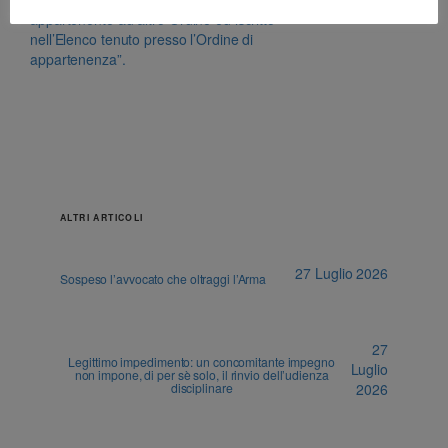
appartenente ad altro Ordine ed iscritto
nell’Elenco tenuto presso l’Ordine di
appartenenza”.
ALTRI ARTICOLI
27 Luglio 2026
Sospeso l’avvocato che oltraggi l’Arma
27
Legittimo impedimento: un concomitante impegno
Luglio
non impone, di per sè solo, il rinvio dell’udienza
disciplinare
2026