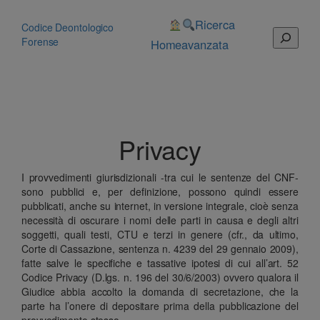
Vai
al
Ricerca
Codice Deontologico
Cerca
contenuto
Forense
Home
avanzata
Privacy
I provvedimenti giurisdizionali -tra cui le sentenze del CNF-
sono pubblici e, per definizione, possono quindi essere
pubblicati, anche su internet, in versione integrale, cioè senza
necessità di oscurare i nomi delle parti in causa e degli altri
soggetti, quali testi, CTU e terzi in genere (cfr., da ultimo,
Corte di Cassazione, sentenza n. 4239 del 29 gennaio 2009),
fatte salve le specifiche e tassative ipotesi di cui all’art. 52
Codice Privacy (D.lgs. n. 196 del 30/6/2003) ovvero qualora il
Giudice abbia accolto la domanda di secretazione, che la
parte ha l’onere di depositare prima della pubblicazione del
provvedimento stesso.