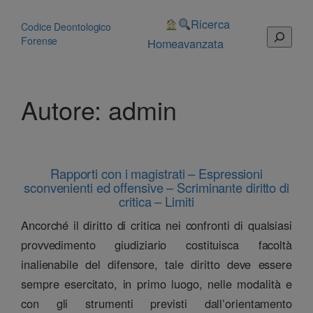
Vai
al
Ricerca
Codice Deontologico
Cerca
contenuto
Forense
Home
avanzata
Autore:
admin
Rapporti con i magistrati – Espressioni
sconvenienti ed offensive – Scriminante diritto di
critica – Limiti
Ancorché il diritto di critica nei confronti di qualsiasi
provvedimento giudiziario costituisca facoltà
inalienabile del difensore, tale diritto deve essere
sempre esercitato, in primo luogo, nelle modalità e
con gli strumenti previsti dall’orientamento