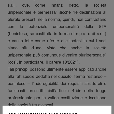
s.r.l., ove, come innanzi detto, la società
unipersonale è permessa” sicché “le declinazioni al
plurale presenti nella norma, quindi, non contrastano
con la potenziale unipersonalità della STA
(beninteso, se costituita in forma di s.p.a. o di s.r.l.)
e vanno lette come riferite alle ipotesi in cui i soci
siano più d’uno, visto che anche la società
unipersonale può comunque divenire pluripersonale”
(così, in particolare, il parere 19/2021).
Tali principi possono utilmente essere applicati anche
alla fattispecie dedotta nel quesito, ferma restando –
beninteso – l’inderogabilità dei requisiti strutturali e
funzionali prescritti dall’articolo 4-bis della legge
professionale per la valida costituzione e iscrizione
della società tra avvocati.