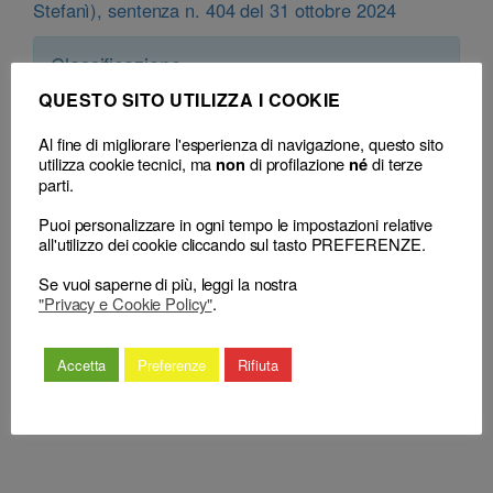
Stefanì), sentenza n. 404 del 31 ottobre 2024
Classificazione
– Decisione:
Consiglio Nazionale Forense, sentenza n. 404 del 31 Ottobre
QUESTO SITO UTILIZZA I COOKIE
2024
(respinge) (sospensione)
– Consiglio territoriale:
CDD Bologna, delibera n. 34 del 07 Novembre
Al fine di migliorare l'esperienza di navigazione, questo sito
2022 (sospensione)
utilizza cookie tecnici, ma
di profilazione
di terze
non
né
parti.
Puoi personalizzare in ogni tempo le impostazioni relative
all'utilizzo dei cookie cliccando sul tasto PREFERENZE.
Se vuoi saperne di più, leggi la nostra
"Privacy e Cookie Policy"
.
←
Procedimento disciplinare:
Inadempimento del mandato
Accetta
Preferenze
Rifiuta
l’accertamento definitivo dei fatti
e mancate o false
in sede penale
informazioni al cliente
→