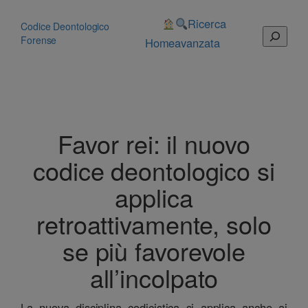
Vai
al
Ricerca
Codice Deontologico
Cerca
contenuto
Forense
Home
avanzata
Favor rei: il nuovo
codice deontologico si
applica
retroattivamente, solo
se più favorevole
all’incolpato
La nuova disciplina codicistica si applica anche ai