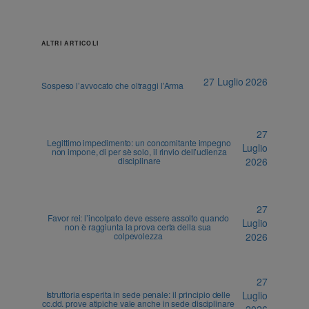
ALTRI ARTICOLI
27 Luglio 2026
Sospeso l’avvocato che oltraggi l’Arma
27
Legittimo impedimento: un concomitante impegno
Luglio
non impone, di per sè solo, il rinvio dell’udienza
disciplinare
2026
27
Favor rei: l’incolpato deve essere assolto quando
Luglio
non è raggiunta la prova certa della sua
colpevolezza
2026
27
Istruttoria esperita in sede penale: il principio delle
Luglio
cc.dd. prove atipiche vale anche in sede disciplinare
2026