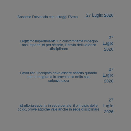
27 Luglio 2026
Sospeso l’avvocato che oltraggi l’Arma
27
Legittimo impedimento: un concomitante impegno
Luglio
non impone, di per sè solo, il rinvio dell’udienza
disciplinare
2026
27
Favor rei: l’incolpato deve essere assolto quando
Luglio
non è raggiunta la prova certa della sua
colpevolezza
2026
27
Istruttoria esperita in sede penale: il principio delle
Luglio
cc.dd. prove atipiche vale anche in sede disciplinare
2026