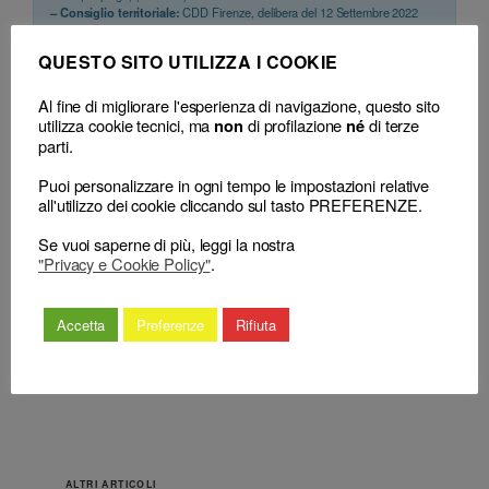
– Consiglio territoriale:
CDD Firenze, delibera del 12 Settembre 2022
(censura)
QUESTO SITO UTILIZZA I COOKIE
Al fine di migliorare l'esperienza di navigazione, questo sito
cdf (nuovo) art. 17
cdf (nuovo) art. 37
utilizza cookie tecnici, ma
di profilazione
di terze
non
né
parti.
Puoi personalizzare in ogni tempo le impostazioni relative
all'utilizzo dei cookie cliccando sul tasto PREFERENZE.
Se vuoi saperne di più, leggi la nostra
←
L’accaparramento di clientela
Accaparramento di
"Privacy e Cookie Policy"
.
attraverso l’offerta di prestazioni
clientela: l’offerta di
professionali gratuite ovvero ad un
prestazione
costo simbolico
professionali gratuite
→
Accetta
Preferenze
Rifiuta
ALTRI ARTICOLI