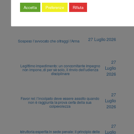
Accetta
Preferenze
Rifiuta
ALTRI ARTICOLI
27 Luglio 2026
Sospeso l’avvocato che oltraggi l’Arma
27
Legittimo impedimento: un concomitante impegno
Luglio
non impone, di per sè solo, il rinvio dell’udienza
disciplinare
2026
27
Favor rei: l’incolpato deve essere assolto quando
Luglio
non è raggiunta la prova certa della sua
colpevolezza
2026
27
Istruttoria esperita in sede penale: il principio delle
Luglio