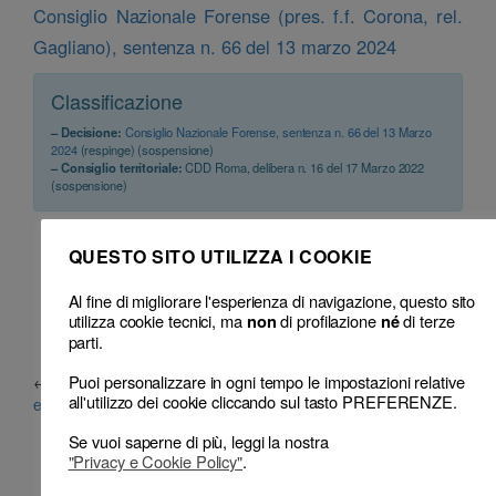
Consiglio Nazionale Forense (pres. f.f. Corona, rel.
Gagliano), sentenza n. 66 del 13 marzo 2024
Classificazione
– Decisione:
Consiglio Nazionale Forense, sentenza n. 66 del 13 Marzo
2024
(respinge) (sospensione)
– Consiglio territoriale:
CDD Roma, delibera n. 16 del 17 Marzo 2022
(sospensione)
QUESTO SITO UTILIZZA I COOKIE
Al fine di migliorare l'esperienza di navigazione, questo sito
utilizza cookie tecnici, ma
di profilazione
di terze
non
né
parti.
Puoi personalizzare in ogni tempo le impostazioni relative
←
Inadempimento del mandato
L’omessa restituzione della
all'utilizzo dei cookie cliccando sul tasto PREFERENZE.
e false informazioni al cliente
documentazione al cliente
→
Se vuoi saperne di più, leggi la nostra
"Privacy e Cookie Policy"
.