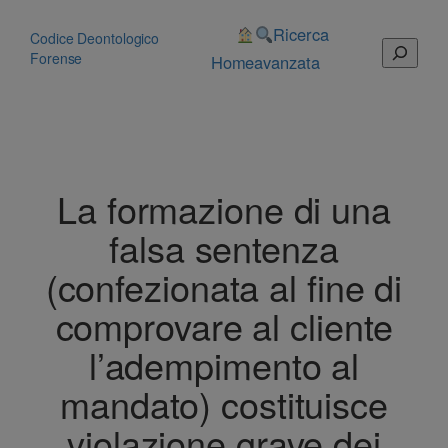
Vai
al
Ricerca
Codice Deontologico
Cerca
contenuto
Forense
Home
avanzata
La formazione di una
falsa sentenza
(confezionata al fine di
comprovare al cliente
l’adempimento al
mandato) costituisce
violazione grave dei