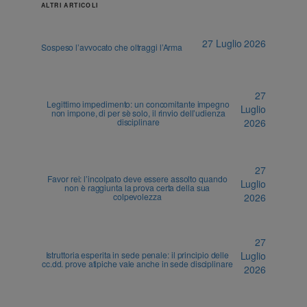
ALTRI ARTICOLI
27 Luglio 2026
Sospeso l’avvocato che oltraggi l’Arma
27
Legittimo impedimento: un concomitante impegno
Luglio
non impone, di per sè solo, il rinvio dell’udienza
disciplinare
2026
27
Favor rei: l’incolpato deve essere assolto quando
Luglio
non è raggiunta la prova certa della sua
colpevolezza
2026
27
Istruttoria esperita in sede penale: il principio delle
Luglio
cc.dd. prove atipiche vale anche in sede disciplinare
2026