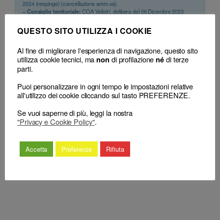
2024
(respinge) (cancellazione amm.va)
– Consiglio territoriale:
COA Velletri, delibera del 06 Dicembre 2023
(cancellazione amm.va)
QUESTO SITO UTILIZZA I COOKIE
Al fine di migliorare l'esperienza di navigazione, questo sito
utilizza cookie tecnici, ma
di profilazione
di terze
non
né
parti.
Puoi personalizzare in ogni tempo le impostazioni relative
all'utilizzo dei cookie cliccando sul tasto PREFERENZE.
Agli avvocati stabiliti e
←
Avvocato stabilito ed abuso della
Se vuoi saperne di più, leggi la nostra
integrati si applicano le
normativa comunitaria (che non ha
"Privacy e Cookie Policy"
.
norme sulle
lo scopo di regolare l’accesso alla
incompatibilità
professione forense)
professionali
→
Accetta
Preferenze
Rifiuta