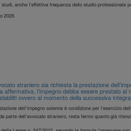
i studi, anche l’effettiva frequenza dello studio professionale 
io 2026
vocato straniero sia richiesta la prestazione dell’imp
ta affermativa, l’impegno debba essere prestato al 
stabiliti ovvero al momento della successiva integra
restazione dell’impegno solenne è condizione per l’esercizio del
a parte dell’avvocato straniero, resta fermo quanto già ritenu
 8 della Legge n. 247/2012, secondo la formula “osservare con l