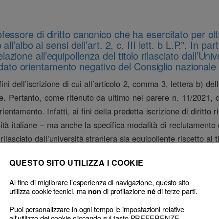
fessore di diritto canonico che ha esercitato per ol
ll’albo ai sensi dell’art. 2, c. III lett. b L.P.”. In 
elazione all’equipollenza del titolo rilasciato dall’Uni
idato orientamento negativo del Consiglio nazionale 
i dell’iscrizione di cui all’articolo 2, comma 3, lettera b) d
ne. Pertanto, come ritenuto da ultimo nel parere n. 11/2021, 
entamento. Infatti, ai fini della predetta iscrizione di diritto 
ità italiane – ma anche la specifica modalità di reclutamento de
ilasciato dall’università straniera sia equipollente rispetto al ti
io 2026
QUESTO SITO UTILIZZA I COOKIE
Al fine di migliorare l'esperienza di navigazione, questo sito
utilizza cookie tecnici, ma
di profilazione
di terze parti.
non
né
Puoi personalizzare in ogni tempo le impostazioni relative
all'utilizzo dei cookie cliccando sul tasto PREFERENZE.