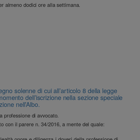
per almeno dodici ore alla settimana.
egno solenne di cui all’articolo 8 della legge
momento dell’iscrizione nella sezione speciale
zione nell’Albo.
la professione di avvocato.
to con il parere n. 34/2016, a mente del quale:
ealtà onore e diligenza i doveri della professione di