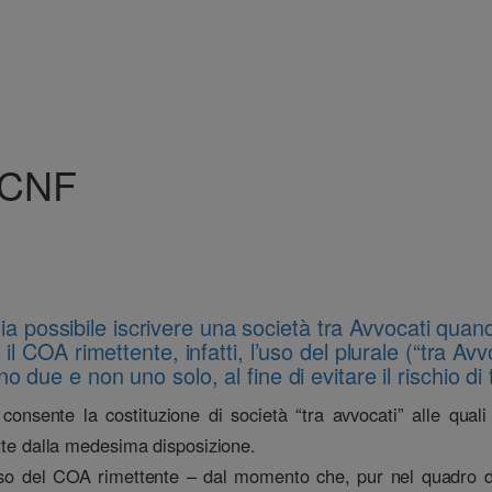
i CNF
ia possibile iscrivere una società tra Avvocati quand
 COA rimettente, infatti, l’uso del plurale (“tra Avvo
ue e non uno solo, al fine di evitare il rischio di tr
 consente la costituzione di società “tra avvocati” alle qual
itte dalla medesima disposizione.
iso del COA rimettente – dal momento che, pur nel quadro di