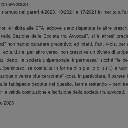
 non avvocato).
o ritenuto nei pareri 4/2023, 19/2021 e 17/2021 in merito all’am
non è inibita alle STA laddove siano rispettate le altre prescr
 nella Sezione delle Società tra Avvocati”, si è altresì prec
oci” non hanno carattere precettivo; ed infatti, l’art. 4-bis, pe
.a. ed s.r.l.) e, per altro verso, non prescrive un divieto di un
nanzi detto, la società unipersonale è permessa” sicché “le de
beninteso, se costituita in forma di s.p.a. o di s.r.l.) e vanno
nque divenire pluripersonale” (così, in particolare, il parere 
lla fattispecie dedotta nel quesito, ferma restando – beninteso 
er la valida costituzione e iscrizione della società tra avvocati.
io 2026