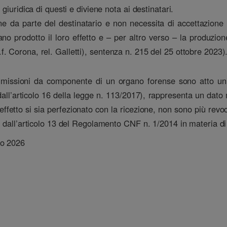
a giuridica di questi e diviene nota ai destinatari.
ne da parte del destinatario e non necessita di accettazione 
 prodotto il loro effetto e – per altro verso – la produzione
f. Corona, rel. Galletti), sentenza n. 215 del 25 ottobre 2023)
missioni da componente di un organo forense sono atto unila
ll’articolo 16 della legge n. 113/2017), rappresenta un dato 
ro effetto si sia perfezionato con la ricezione, non sono più revo
o dall’articolo 13 del Regolamento CNF n. 1/2014 in materia di
io 2026