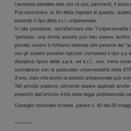
l’avvocato sarebbe solo uno (e uno, parimenti, il socio
Può soccorrere, ai fini della risposta al quesito, quant
secondo il tipo della s.r.l. unipersonale.
In tale occasione, nell’affermare che “l’unipersonalità 
“pertanto, una simile società può ben essere iscritta
plurale) ovvero il richiamo letterale alle persone dei “s
con gli schemi societari tipizzati (compreso il tipo s.p
disciplina tipica delle s.p.a. ed s.r.l., ove, come in
contrastano con la potenziale unipersonalità della STA (
d’uno, visto che anche la società unipersonale può comu
Tali principi possono utilmente essere applicati anche a
prescritti dall’articolo 4-bis della legge professionale p
Consiglio nazionale forense, parere n. 42 del 25 magg
9 Giugno 2026