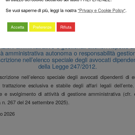
Se vuoi saperne di più, leggi la nostra
"Privacy e Cookie Policy"
.
Accetta
Preferenze
Rifiuta
 di attività dell’avvocato dipendente di ente pubblic
lamento per l’organizzazione ed il funzionamento del s
zioni amministrative e gestionali ulteriori rispetto al
tà amministrativa autonoma o responsabilità gestional
crizione nell’elenco speciale degli avvocati dipendent
della Legge 247/2012.
iscrizione nell’elenco speciale degli avvocati dipendenti di en
trattazione esclusiva e stabile degli affari legali dell’en
le e svolgimento di attività di gestione amministrativa (cfr.
 n. 267 del 24 settembre 2025).
io 2026