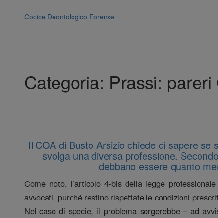
Vai
al
Codice Deontologico Forense
contenuto
Categoria:
Prassi: parer
Il COA di Busto Arsizio chiede di sapere se s
svolga una diversa professione. Secondo il
debbano essere quanto meno d
Come noto, l’articolo 4-bis della legge professionale
avvocati, purché restino rispettate le condizioni prescr
Nel caso di specie, il problema sorgerebbe – ad avv