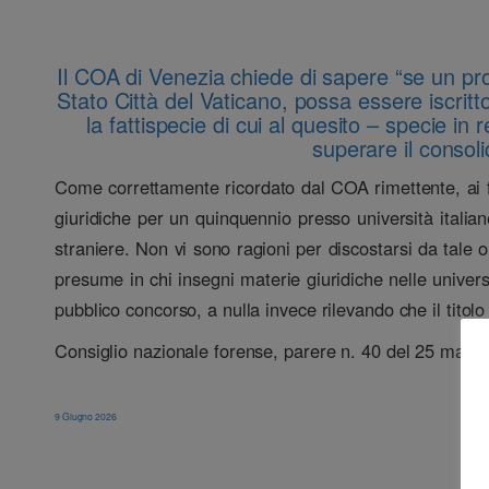
Il COA di Venezia chiede di sapere “se un pro
Stato Città del Vaticano, possa essere iscritto a
la fattispecie di cui al quesito – specie in r
superare il consol
Come correttamente ricordato dal COA rimettente, ai fin
giuridiche per un quinquennio presso università italia
straniere. Non vi sono ragioni per discostarsi da tale ori
presume in chi insegni materie giuridiche nelle univers
pubblico concorso, a nulla invece rilevando che il titolo r
Consiglio nazionale forense, parere n. 40 del 25 magg
9 Giugno 2026