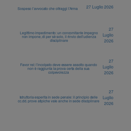
27 Luglio 2026
Sospeso l’avvocato che oltraggi l’Arma
27
Legittimo impedimento: un concomitante impegno
Luglio
non impone, di per sè solo, il rinvio dell’udienza
disciplinare
2026
27
Favor rei: l’incolpato deve essere assolto quando
Luglio
non è raggiunta la prova certa della sua
colpevolezza
2026
27
Istruttoria esperita in sede penale: il principio delle
Luglio
cc.dd. prove atipiche vale anche in sede disciplinare
2026