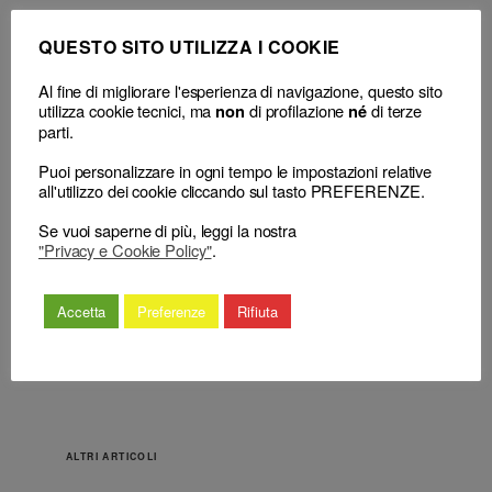
QUESTO SITO UTILIZZA I COOKIE
Al fine di migliorare l'esperienza di navigazione, questo sito
Avvocato e
utilizza cookie tecnici, ma
di profilazione
di terze
non
né
←
Avvocato e procuratore – Tenuta
procuratore – Norme
parti.
Albi – Registro dei praticanti procuratori
deontologiche –
– Domanda di iscrizione – Rigetto –
Puoi personalizzare in ogni tempo le impostazioni relative
Rapporto con i
Impugnazione al Consiglio nazionale
all'utilizzo dei cookie cliccando sul tasto PREFERENZE.
colleghi –
forense – Decorrenza del termine di
Sostituzione di
venti giorni dalla notifica del
Se vuoi saperne di più, leggi la nostra
collega – Dovere di
provvedimento impugnato –
"Privacy e Cookie Policy"
.
informazione –
Inammissibilità.
Attenuanti.
→
Accetta
Preferenze
Rifiuta
ALTRI ARTICOLI