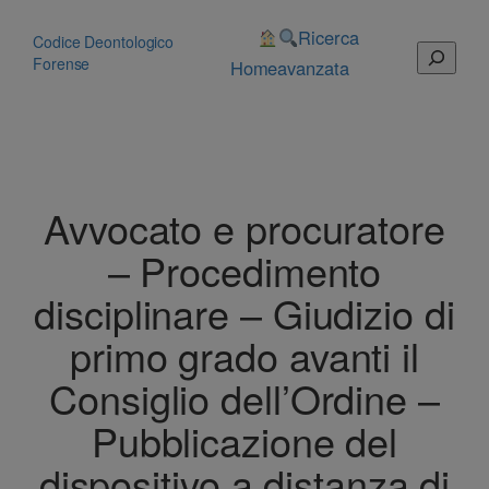
Vai
al
Ricerca
Codice Deontologico
Cerca
contenuto
Forense
Home
avanzata
Avvocato e procuratore
– Procedimento
disciplinare – Giudizio di
primo grado avanti il
Consiglio dell’Ordine –
Pubblicazione del
dispositivo a distanza di