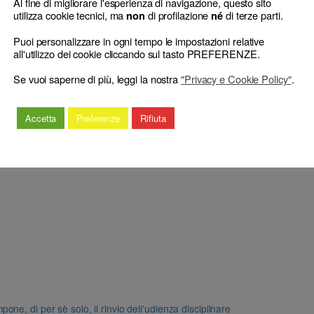
Al fine di migliorare l'esperienza di navigazione, questo sito
Sinistri e transazione: il compenso percepito dall’
utilizza cookie tecnici, ma
di profilazione
di terze parti.
non
né
Puoi personalizzare in ogni tempo le impostazioni relative
all'utilizzo dei cookie cliccando sul tasto PREFERENZE.
Se vuoi saperne di più, leggi la nostra
"Privacy e Cookie Policy"
.
Accetta
Preferenze
Rifiuta
e, di per sè solo, il rinvio dell’udienza disciplinare