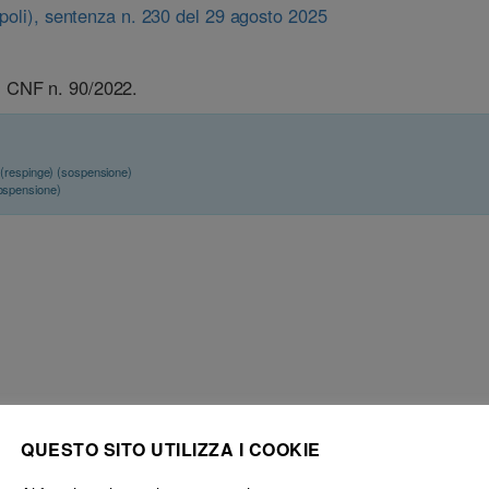
apoli), sentenza n. 230 del 29 agosto 2025
, CNF n. 90/2022.
(respinge) (sospensione)
ospensione)
QUESTO SITO UTILIZZA I COOKIE