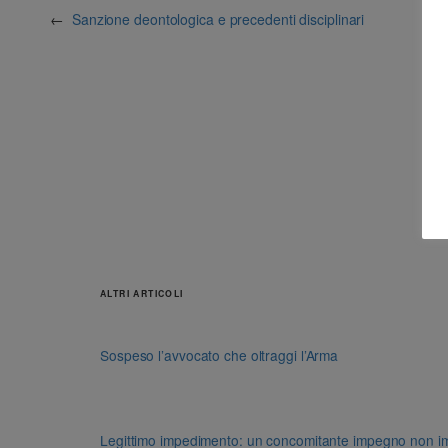
←
Sanzione deontologica e precedenti disciplinari
ALTRI ARTICOLI
Sospeso l’avvocato che oltraggi l’Arma
Legittimo impedimento: un concomitante impegno non impon