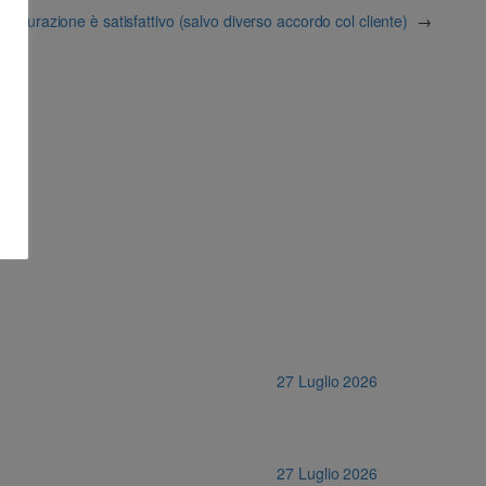
assicurazione è satisfattivo (salvo diverso accordo col cliente)
→
27 Luglio 2026
27 Luglio 2026