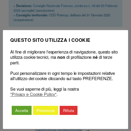
– Decisione:
Consiglio Nazionale Forense, sentenza n. 45 del 20 Febbraio
2026
(accoglie) (assoluzione)
– Consiglio territoriale:
CDD Potenza, delibera del 31 Gennaio 2025
(sospensione)
QUESTO SITO UTILIZZA I COOKIE
Al fine di migliorare l'esperienza di navigazione, questo sito
utilizza cookie tecnici, ma
di profilazione
di terze
non
né
parti.
La Commissione di Diritto e Processo
Puoi personalizzare in ogni tempo le impostazioni relative
Amministrativo del Consiglio Nazionale
all'utilizzo dei cookie cliccando sul tasto PREFERENZE.
←
Le sole (e
Forense, nella seduta del 1 dicembre 2025, ha
mere)
Se vuoi saperne di più, leggi la nostra
formulato quesito in merito alla portata
dichiarazioni
"Privacy e Cookie Policy"
.
applicativa dell’art. 4, comma 2, Decreto
dell’esponente
ministeriale 10 marzo 2014, n. 55, alla luce
non bastano a
delle disposizioni previste dalla Legge 21 aprile
ritenere
Accetta
Preferenze
Rifiuta
2023, n. 49, con riferimento la determinazione
provato
del compenso minimo dovuto agli avvocati a
l’addebito
seguito dello svolgimento della propria
prestazione professionale.
→