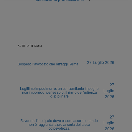
ALTRI ARTICOLI
27 Luglio 2026
Sospeso l’avvocato che oltraggi l’Arma
27
Legittimo impedimento: un concomitante impegno
Luglio
non impone, di per sè solo, il rinvio dell’udienza
disciplinare
2026
27
Favor rei: l’incolpato deve essere assolto quando
Luglio
non è raggiunta la prova certa della sua
colpevolezza
2026