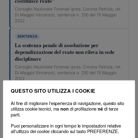
costituisce reato”
Consiglio Nazionale Forense (pres. Corona Patrizia, rel.
Di Maggio Vincenzo), sentenza n. 250 del 15 Maggio
2022
SENTENZA
La sentenza penale di assoluzione per
depenalizzazione del reato non rileva in sede
disciplinare
Consiglio Nazionale Forense (pres. Corona Patrizia, rel.
Di Maggio Vincenzo), sentenza n. 250 del 15 Maggio
2022
QUESTO SITO UTILIZZA I COOKIE
SENTENZA
Procedimento disciplinare: l’addebito va
Al fine di migliorare l'esperienza di navigazione, questo sito
utilizza cookie tecnici, ma
di profilazione
di terze
non
né
circostanziato con l’atto di approvazione del
parti.
capo di incolpazione
Consiglio Nazionale Forense (pres. Corona Patrizia, rel.
Puoi personalizzare in ogni tempo le impostazioni relative
all'utilizzo dei cookie cliccando sul tasto PREFERENZE.
Di Maggio Vincenzo), sentenza n. 250 del 15 Maggio
2022