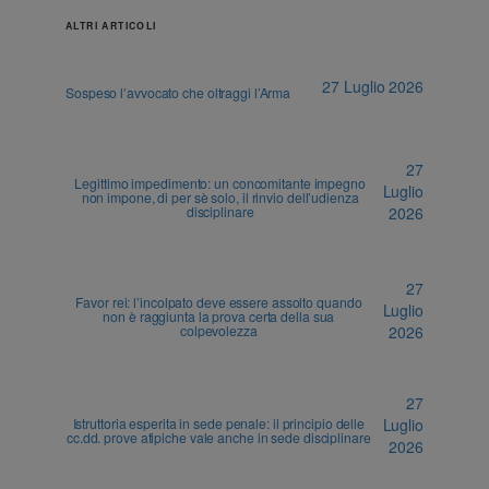
ALTRI ARTICOLI
27 Luglio 2026
Sospeso l’avvocato che oltraggi l’Arma
27
Legittimo impedimento: un concomitante impegno
Luglio
non impone, di per sè solo, il rinvio dell’udienza
disciplinare
2026
27
Favor rei: l’incolpato deve essere assolto quando
Luglio
non è raggiunta la prova certa della sua
colpevolezza
2026
27
Istruttoria esperita in sede penale: il principio delle
Luglio
cc.dd. prove atipiche vale anche in sede disciplinare
2026