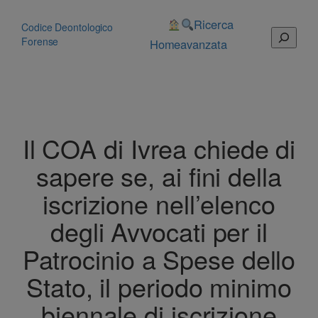
Vai
al
Ricerca
Codice Deontologico
Cerca
contenuto
Forense
Home
avanzata
Il COA di Ivrea chiede di
sapere se, ai fini della
iscrizione nell’elenco
degli Avvocati per il
Patrocinio a Spese dello
Stato, il periodo minimo
biennale di iscrizione