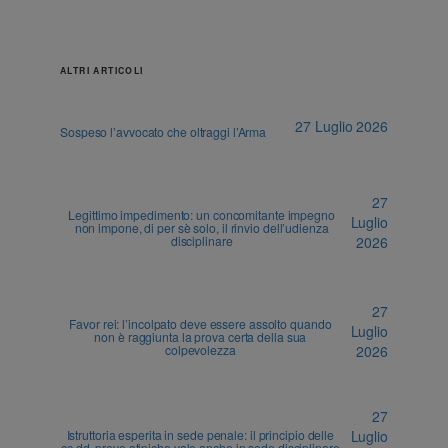
ALTRI ARTICOLI
27 Luglio 2026
Sospeso l’avvocato che oltraggi l’Arma
27
Legittimo impedimento: un concomitante impegno
Luglio
non impone, di per sè solo, il rinvio dell’udienza
disciplinare
2026
27
Favor rei: l’incolpato deve essere assolto quando
Luglio
non è raggiunta la prova certa della sua
colpevolezza
2026
27
Istruttoria esperita in sede penale: il principio delle
Luglio
cc.dd. prove atipiche vale anche in sede disciplinare