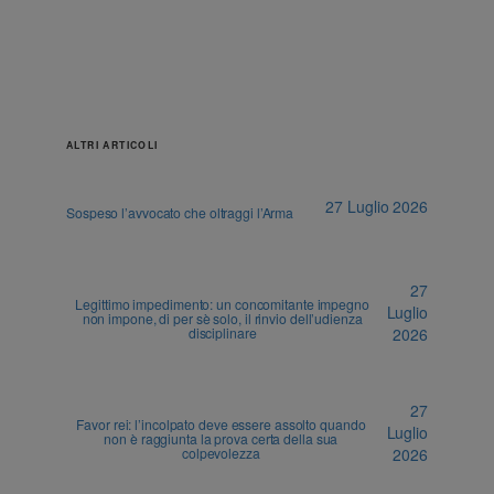
ALTRI ARTICOLI
27 Luglio 2026
Sospeso l’avvocato che oltraggi l’Arma
27
Legittimo impedimento: un concomitante impegno
Luglio
non impone, di per sè solo, il rinvio dell’udienza
disciplinare
2026
27
Favor rei: l’incolpato deve essere assolto quando
Luglio
non è raggiunta la prova certa della sua
colpevolezza
2026