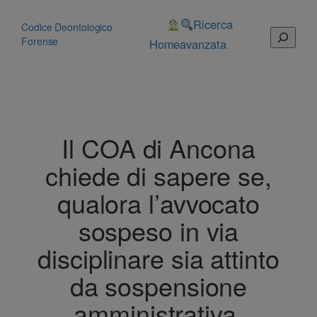
Vai
al
Ricerca
Codice Deontologico
Cerca
contenuto
Forense
Home
avanzata
Il COA di Ancona
chiede di sapere se,
qualora l’avvocato
sospeso in via
disciplinare sia attinto
da sospensione
amministrativa,