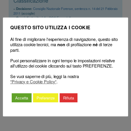
Classificazione
– Decisione:
Consiglio Nazionale Forense, sentenza n. 14 del 21 Febbraio
2011
(accoglie)
– Consiglio territoriale:
COA Enna, delibera
QUESTO SITO UTILIZZA I COOKIE
Al fine di migliorare l'esperienza di navigazione, questo sito
utilizza cookie tecnici, ma
di profilazione
di terze
non
né
parti.
Puoi personalizzare in ogni tempo le impostazioni relative
all'utilizzo dei cookie cliccando sul tasto PREFERENZE.
←
Avvocato –
Avvocato – Elezioni Forensi – Quorum
Procedimento
Se vuoi saperne di più, leggi la nostra
deliberativo – Determinazione –
"Privacy e Cookie Policy"
.
disciplinare –
Computo dei voti nulli e delle schede
Decisione del CNF –
bianche – Necessità – Disciplina
Ricorso per
regolamentare autonoma –
Accetta
Preferenze
Rifiuta
revocazione –
Ammissibilità
→
Presupposti