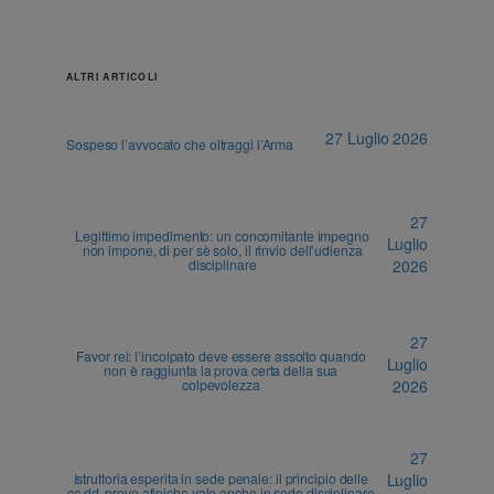
ALTRI ARTICOLI
27 Luglio 2026
Sospeso l’avvocato che oltraggi l’Arma
27
Legittimo impedimento: un concomitante impegno
Luglio
non impone, di per sè solo, il rinvio dell’udienza
disciplinare
2026
27
Favor rei: l’incolpato deve essere assolto quando
Luglio
non è raggiunta la prova certa della sua
colpevolezza
2026
27
Istruttoria esperita in sede penale: il principio delle
Luglio
cc.dd. prove atipiche vale anche in sede disciplinare