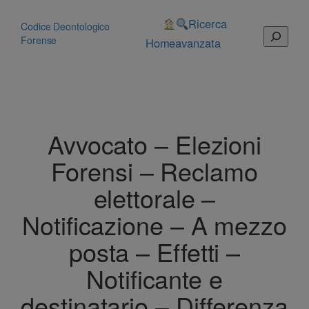
Vai
al
Ricerca
Codice Deontologico
Cerca
contenuto
Forense
Home
avanzata
Avvocato – Elezioni
Forensi – Reclamo
elettorale –
Notificazione – A mezzo
posta – Effetti –
Notificante e
destinatario – Differenza