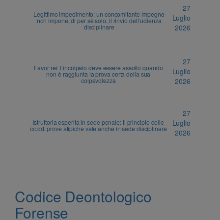
27
Legittimo impedimento: un concomitante impegno
Luglio
non impone, di per sè solo, il rinvio dell’udienza
disciplinare
2026
27
Favor rei: l’incolpato deve essere assolto quando
Luglio
non è raggiunta la prova certa della sua
colpevolezza
2026
27
Istruttoria esperita in sede penale: il principio delle
Luglio
cc.dd. prove atipiche vale anche in sede disciplinare
2026
Codice Deontologico
Forense