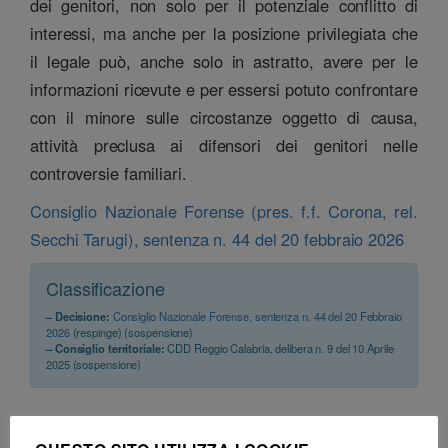
dei genitori, non solo per il potenziale conflitto di
interessi, ma anche per la posizione privilegiata che
il legale può, anche solo in astratto, avere per le
informazioni ricevute e per essersi potuto confrontare
con il minore sulle circostanze oggetto di causa,
attività preclusa ai difensori dei genitori nelle
controversie familiari.
Consiglio Nazionale Forense (pres. f.f. Corona, rel.
Secchi Tarugi), sentenza n. 44 del 20 febbraio 2026
Classificazione
– Decisione:
Consiglio Nazionale Forense, sentenza n. 44 del 20 Febbraio
2026
(respinge) (sospensione)
– Consiglio territoriale:
CDD Reggio Calabria, delibera n. 9 del 10 Aprile
2025 (sospensione)