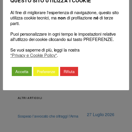
QUESTO SITO UTILIZZA I COOKIE
cdf (nuovo) art. 68
Al fine di migliorare l'esperienza di navigazione, questo sito
utilizza cookie tecnici, ma
di profilazione
di terze
non
né
parti.
Puoi personalizzare in ogni tempo le impostazioni relative
←
Sigla “p. Avv.”: vietato l’uso di
Il curatore speciale del
all'utilizzo dei cookie cliccando sul tasto PREFERENZE.
abbreviazioni equivoche che
minore non può assistere un
ingenerino confusione sul titolo
genitore contro l’altro in
Se vuoi saperne di più, leggi la nostra
professionale posseduto
controversie familiari
→
"Privacy e Cookie Policy"
.
Accetta
Preferenze
Rifiuta
ALTRI ARTICOLI
27 Luglio 2026
Sospeso l’avvocato che oltraggi l’Arma