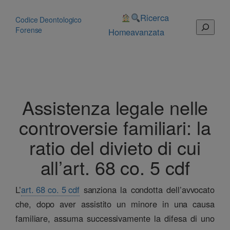
Vai
al
Ricerca
Codice Deontologico
Cerca
contenuto
Forense
Home
avanzata
Assistenza legale nelle
controversie familiari: la
ratio del divieto di cui
all’art. 68 co. 5 cdf
L’
art. 68 co. 5 cdf
sanziona la condotta dell’avvocato
che, dopo aver assistito un minore in una causa
familiare, assuma successivamente la difesa di uno