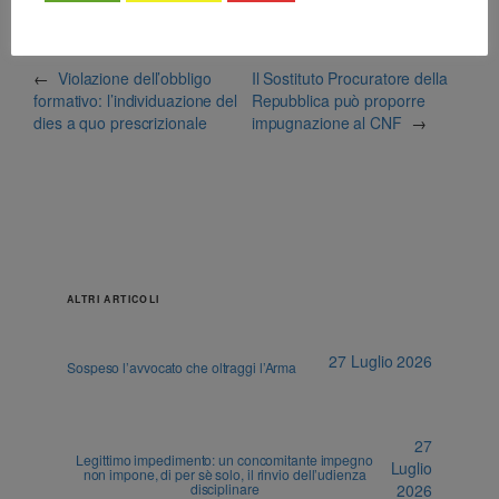
←
Violazione dell’obbligo
Il Sostituto Procuratore della
formativo: l’individuazione del
Repubblica può proporre
dies a quo prescrizionale
impugnazione al CNF
→
ALTRI ARTICOLI
27 Luglio 2026
Sospeso l’avvocato che oltraggi l’Arma
27
Legittimo impedimento: un concomitante impegno
Luglio
non impone, di per sè solo, il rinvio dell’udienza
disciplinare
2026