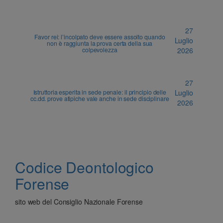
27
Favor rei: l’incolpato deve essere assolto quando
Luglio
non è raggiunta la prova certa della sua
colpevolezza
2026
27
Istruttoria esperita in sede penale: il principio delle
Luglio
cc.dd. prove atipiche vale anche in sede disciplinare
2026
Codice Deontologico
Forense
sito web del Consiglio Nazionale Forense