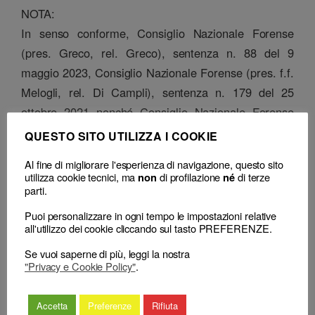
NOTA:
In senso conforme, Consiglio Nazionale Forense
(pres. Greco, rel. Greco), sentenza n. 88 del 9
maggio 2023, Consiglio Nazionale Forense (pres. f.f.
Melogli, rel. Di Campli), sentenza n. 179 del 25
ottobre 2021 nonché Consiglio Nazionale Forense
(pres. Masi, rel. Pardi), sentenza n. 94 del 7 luglio
QUESTO SITO UTILIZZA I COOKIE
2020.
Al fine di migliorare l'esperienza di navigazione, questo sito
utilizza cookie tecnici, ma
di profilazione
di terze
non
né
Classificazione
parti.
– Decisione:
Consiglio Nazionale Forense, sentenza n. 352 del 07 Ottobre
Puoi personalizzare in ogni tempo le impostazioni relative
2024
(respinge) (radiazione)
all'utilizzo dei cookie cliccando sul tasto PREFERENZE.
– Consiglio territoriale:
CDD Napoli, delibera del 03 Novembre 2023
(radiazione)
Se vuoi saperne di più, leggi la nostra
"Privacy e Cookie Policy"
.
Accetta
Preferenze
Rifiuta