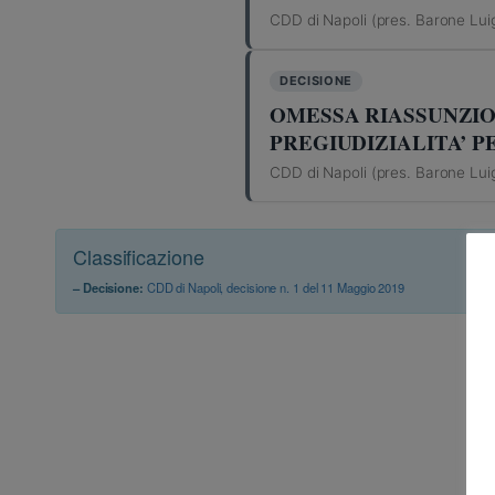
CDD di Napoli (pres. Barone Luigi
DECISIONE
OMESSA RIASSUNZIO
PREGIUDIZIALITA’ P
CDD di Napoli (pres. Barone Luigi
Classificazione
– Decisione:
CDD di Napoli, decisione n. 1 del 11 Maggio 2019