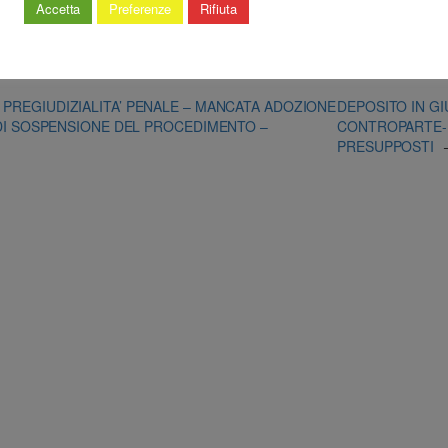
Accetta
Preferenze
Rifiuta
PREGIUDIZIALITA’ PENALE – MANCATA ADOZIONE
DEPOSITO IN GI
DI SOSPENSIONE DEL PROCEDIMENTO –
CONTROPARTE-I
PRESUPPOSTI