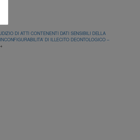
UDIZIO DI ATTI CONTENENTI DATI SENSIBILI DELLA
NCONFIGURABILITA’ DI ILLECITO DEONTOLOGICO –
→