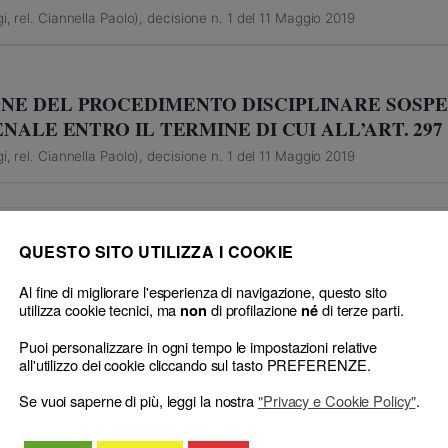
, rel. Ciannella Paolo), decisione n. 1 del 11 Maggio 2019
NE DEL PROCEDIMENTO DISCIPLINARE SOSPE
ENALE ENTRO IL TERMINE DI CUI ALL’ART. 297
, rel. Ciannella Paolo), decisione n. 1 del 11 Maggio 2019
QUESTO SITO UTILIZZA I COOKIE
Al fine di migliorare l'esperienza di navigazione, questo sito
utilizza cookie tecnici, ma
di profilazione
di terze parti.
non
né
Puoi personalizzare in ogni tempo le impostazioni relative
all'utilizzo dei cookie cliccando sul tasto PREFERENZE.
Se vuoi saperne di più, leggi la nostra
"Privacy e Cookie Policy"
.