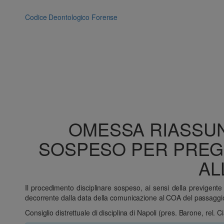
Vai
al
Codice Deontologico Forense
contenuto
OMESSA RIASSUN
SOSPESO PER PREGIU
AL
Il procedimento disciplinare sospeso, ai sensi della previgente
decorrente dalla data della comunicazione al COA del passaggio
Consiglio distrettuale di disciplina di Napoli (pres. Barone, rel.