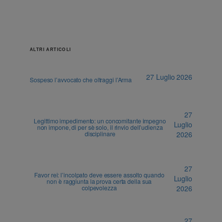
ALTRI ARTICOLI
27 Luglio 2026
Sospeso l’avvocato che oltraggi l’Arma
27
Legittimo impedimento: un concomitante impegno
Luglio
non impone, di per sè solo, il rinvio dell’udienza
disciplinare
2026
27
Favor rei: l’incolpato deve essere assolto quando
Luglio
non è raggiunta la prova certa della sua
colpevolezza
2026
27