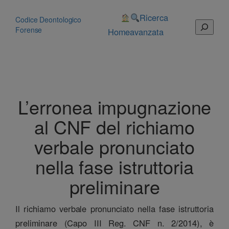
Vai
al
Ricerca
Codice Deontologico
Cerca
contenuto
Forense
Home
avanzata
L’erronea impugnazione
al CNF del richiamo
verbale pronunciato
nella fase istruttoria
preliminare
Il richiamo verbale pronunciato nella fase istruttoria
preliminare (Capo III Reg. CNF n. 2/2014), è