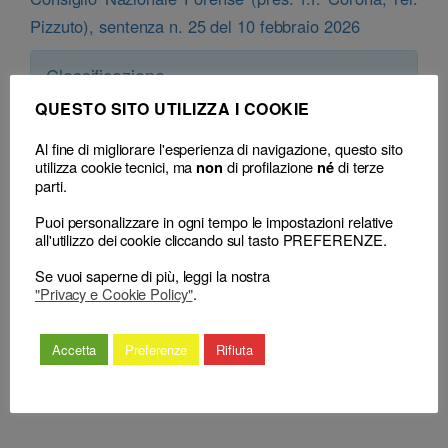
Pizzuto), sentenza n. 25 del 10 febbraio 2026
Classificazione
– Decisione:
Consiglio Nazionale Forense, sentenza n. 25 del 10 Febbraio
QUESTO SITO UTILIZZA I COOKIE
2026
– Consiglio territoriale:
CDD Napoli, delibera del 11 Maggio 2021
Al fine di migliorare l'esperienza di navigazione, questo sito
(richiamo)
utilizza cookie tecnici, ma
di profilazione
di terze
non
né
parti.
Puoi personalizzare in ogni tempo le impostazioni relative
all'utilizzo dei cookie cliccando sul tasto PREFERENZE.
Se vuoi saperne di più, leggi la nostra
"Privacy e Cookie Policy"
.
←
L’erronea trasmissione al CNF
I provvedimenti
dell’impugnazione del richiamo
impugnabili avanti al
Accetta
Preferenze
Rifiuta
verbale pronunciato nella fase
C.N.F. costituiscono un
istruttoria preliminare
numerus clausus
→