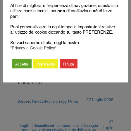
Al fine di migliorare l'esperienza di navigazione, questo sito
utilizza cookie tecnici, ma
di profilazione
di terze
non
né
parti.
←
L’erronea impugnazione al
Procedimento disciplinare:
CNF del richiamo verbale
inammissibile
Puoi personalizzare in ogni tempo le impostazioni relative
pronunciato nella fase istruttoria
l’impugnazione da parte
all'utilizzo dei cookie cliccando sul tasto PREFERENZE.
preliminare
dell’esponente
→
Se vuoi saperne di più, leggi la nostra
"Privacy e Cookie Policy"
.
Accetta
Preferenze
Rifiuta
ALTRI ARTICOLI
27 Luglio 2026
Sospeso l’avvocato che oltraggi l’Arma
27
Legittimo impedimento: un concomitante impegno
Luglio
non impone, di per sè solo, il rinvio dell’udienza