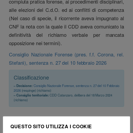
compiuta pratica forense, ai procedimenti disciplinari,
alle elezioni del C.d.O. ed ai conflitti di competenza
(Nel caso di specie, il ricorrente aveva impugnato al
CNF la nota con la quale il CDD aveva comunicato la
definitività del richiamo verbale per mancata
opposizione nei termini).
Consiglio Nazionale Forense (pres. f.f. Corona, rel.
Stefanì), sentenza n. 27 del 10 febbraio 2026
Classificazione
– Decisione:
Consiglio Nazionale Forense, sentenza n. 27 del 10 Febbraio
2026
(respinge) (richiamo)
– Consiglio territoriale:
CDD Catanzaro, delibera del 18 Marzo 2024
(richiamo)
QUESTO SITO UTILIZZA I COOKIE