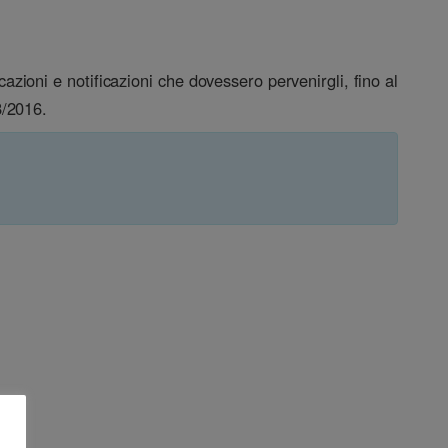
azioni e notificazioni che dovessero pervenirgli, fino al
8/2016.