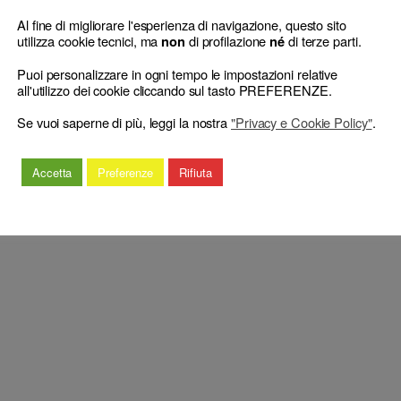
Al fine di migliorare l'esperienza di navigazione, questo sito
utilizza cookie tecnici, ma
di profilazione
di terze parti.
non
né
le dell’incolpato
Puoi personalizzare in ogni tempo le impostazioni relative
all'utilizzo dei cookie cliccando sul tasto PREFERENZE.
Se vuoi saperne di più, leggi la nostra
"Privacy e Cookie Policy"
.
Accetta
Preferenze
Rifiuta