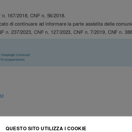
F n. 167/2018, CNF n. 56/2018.
cato di continuare ad informare la parte assistita delle comunic
CNF n. 237/2023, CNF n. 127/2023, CNF n. 7/2019, CNF n. 38
5
(respinge) (censura)
014 (sospensione)
 32
QUESTO SITO UTILIZZA I COOKIE