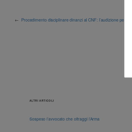
←
Procedimento disciplinare dinanzi al CNF: l’audizione persona
ALTRI ARTICOLI
Sospeso l’avvocato che oltraggi l’Arma