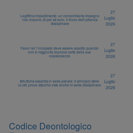
27
Legittimo impedimento: un concomitante impegno
Luglio
non impone, di per sè solo, il rinvio dell’udienza
disciplinare
2026
27
Favor rei: l’incolpato deve essere assolto quando
Luglio
non è raggiunta la prova certa della sua
colpevolezza
2026
27
Istruttoria esperita in sede penale: il principio delle
Luglio
cc.dd. prove atipiche vale anche in sede disciplinare
2026
Codice Deontologico