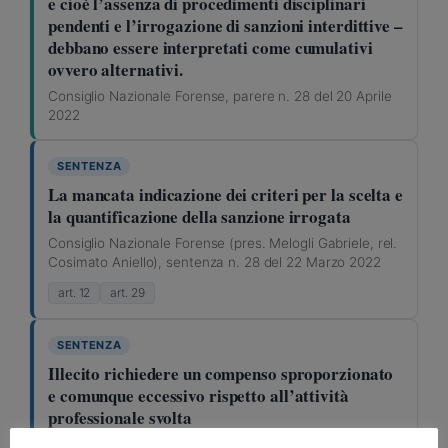
e cioè l’assenza di procedimenti disciplinari
pendenti e l’irrogazione di sanzioni interdittive –
debbano essere interpretati come cumulativi
ovvero alternativi.
Consiglio Nazionale Forense, parere n. 28 del 20 Aprile
2022
SENTENZA
La mancata indicazione dei criteri per la scelta e
la quantificazione della sanzione irrogata
Consiglio Nazionale Forense (pres. Melogli Gabriele, rel.
Cosimato Aniello), sentenza n. 28 del 22 Marzo 2022
art. 12
art. 29
SENTENZA
Illecito richiedere un compenso sproporzionato
e comunque eccessivo rispetto all’attività
professionale svolta
Consiglio Nazionale Forense (pres. Melogli Gabriele, rel.