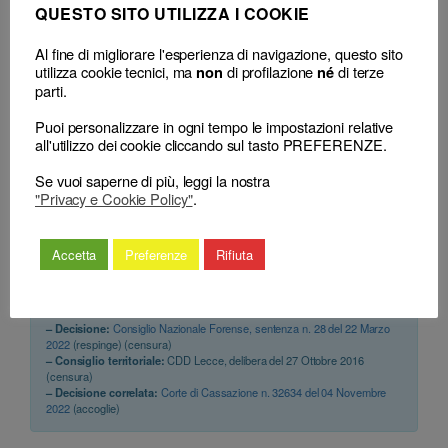
QUESTO SITO UTILIZZA I COOKIE
Cosimato Aniello), sentenza n. 28 del 22 Marzo 2022
art. 12
art. 29
Al fine di migliorare l'esperienza di navigazione, questo sito
utilizza cookie tecnici, ma
di profilazione
di terze
non
né
parti.
SENTENZA
Illecito addebitare al cliente attività
Puoi personalizzare in ogni tempo le impostazioni relative
all'utilizzo dei cookie cliccando sul tasto PREFERENZE.
professionale superflua
Consiglio Nazionale Forense (pres. Melogli Gabriele, rel.
Se vuoi saperne di più, leggi la nostra
Cosimato Aniello), sentenza n. 28 del 22 Marzo 2022
"Privacy e Cookie Policy"
.
art. 12
art. 29
Accetta
Preferenze
Rifiuta
Classificazione
– Decisione:
Consiglio Nazionale Forense, sentenza n. 28 del 22 Marzo
2022
(respinge) (censura)
– Consiglio territoriale:
CDD Lecce, delibera del 27 Ottobre 2016
(censura)
– Decisione correlata:
Corte di Cassazione n. 32634 del 04 Novembre
2022
(accoglie)