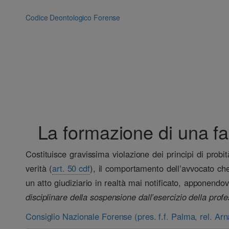
Vai
al
Codice Deontologico Forense
contenuto
La formazione di una fals
Costituisce gravissima violazione dei principi di probit
verità (
art. 50 cdf
), il comportamento dell’avvocato che 
un atto giudiziario in realtà mai notificato, apponendovi
disciplinare della sospensione dall’esercizio della profe
Consiglio Nazionale Forense (pres. f.f. Palma, rel. Ar