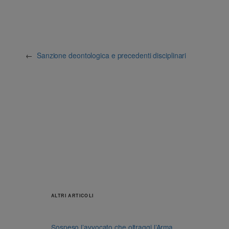
←
Sanzione deontologica e precedenti disciplinari
ALTRI ARTICOLI
Sospeso l’avvocato che oltraggi l’Arma