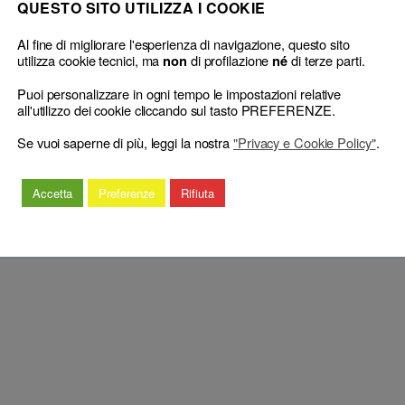
nale e comunitaria)
QUESTO SITO UTILIZZA I COOKIE
ola Pasquale, rel. Cataldi Michele), sentenza n. 27284 del 22 Ottobre 
Al fine di migliorare l'esperienza di navigazione, questo sito
utilizza cookie tecnici, ma
di profilazione
di terze parti.
non
né
Puoi personalizzare in ogni tempo le impostazioni relative
re è rilevabile d’ufficio in ogni stato e grado del proce
all'utilizzo dei cookie cliccando sul tasto PREFERENZE.
ola Pasquale, rel. Cataldi Michele), sentenza n. 27284 del 22 Ottobre 
Se vuoi saperne di più, leggi la nostra
"Privacy e Cookie Policy"
.
Accetta
Preferenze
Rifiuta
glie)