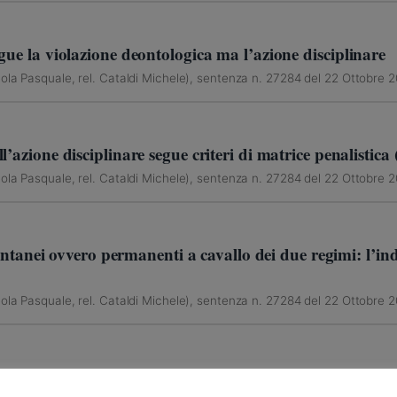
gue la violazione deontologica ma l’azione disciplinare
ola Pasquale, rel. Cataldi Michele), sentenza n. 27284 del 22 Ottobre 
’azione disciplinare segue criteri di matrice penalistica (e
ola Pasquale, rel. Cataldi Michele), sentenza n. 27284 del 22 Ottobre 
stantanei ovvero permanenti a cavallo dei due regimi: l’in
ola Pasquale, rel. Cataldi Michele), sentenza n. 27284 del 22 Ottobre 
 applica alla prescrizione dell’azione disciplinare (anche