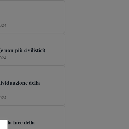
2024
 non più civilistici)
2024
dividuazione della
2024
 alla luce della