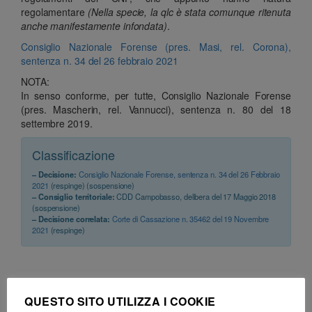
regolamentare
(Nella specie, la qlc è stata comunque ritenuta
anche manifestamente infondata)
.
Consiglio Nazionale Forense (pres. Masi, rel. Corona),
sentenza n. 34 del 26 febbraio 2021
NOTA:
In senso conforme, per tutte, Consiglio Nazionale Forense
(pres. Mascherin, rel. Vannucci), sentenza n. 80 del 18
settembre 2019.
Classificazione
– Decisione:
Consiglio Nazionale Forense, sentenza n. 34 del 26 Febbraio
2021
(respinge) (sospensione)
– Consiglio territoriale:
CDD Campobasso, delibera del 17 Maggio 2018
(sospensione)
– Decisione correlata:
Corte di Cassazione n. 35462 del 19 Novembre
2021
(respinge)
QUESTO SITO UTILIZZA I COOKIE