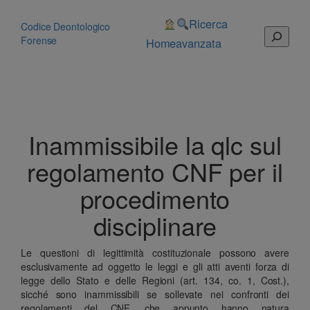
Vai
al
Ricerca
Codice Deontologico
Cerca
contenuto
Forense
Home
avanzata
Inammissibile la qlc sul
regolamento CNF per il
procedimento
disciplinare
Le questioni di legittimità costituzionale possono avere
esclusivamente ad oggetto le leggi e gli atti aventi forza di
legge dello Stato e delle Regioni (art. 134, co. 1, Cost.),
sicché sono inammissibili se sollevate nei confronti dei
regolamenti del CNF, che appunto hanno natura