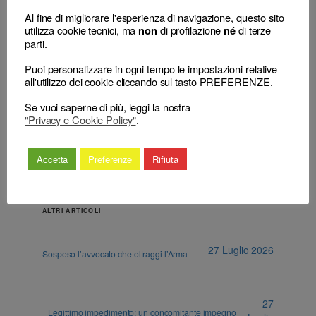
Al fine di migliorare l'esperienza di navigazione, questo sito
utilizza cookie tecnici, ma
di profilazione
di terze
non
né
Inadempimento
parti.
←
L’omessa motivazione circa i criteri per la
del mandato e
scelta della sanzione disciplinare irrogata
Puoi personalizzare in ogni tempo le impostazioni relative
false
ovvero per la quantificazione della durata
all'utilizzo dei cookie cliccando sul tasto PREFERENZE.
informazioni al
della sospensione (anche cautelare)
cliente
→
Se vuoi saperne di più, leggi la nostra
"Privacy e Cookie Policy"
.
Accetta
Preferenze
Rifiuta
ALTRI ARTICOLI
27 Luglio 2026
Sospeso l’avvocato che oltraggi l’Arma
27
Legittimo impedimento: un concomitante impegno