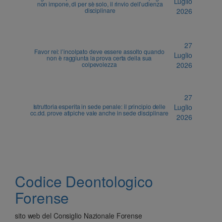
Luglio
non impone, di per sè solo, il rinvio dell’udienza
disciplinare
2026
27
Favor rei: l’incolpato deve essere assolto quando
Luglio
non è raggiunta la prova certa della sua
colpevolezza
2026
27
Istruttoria esperita in sede penale: il principio delle
Luglio
cc.dd. prove atipiche vale anche in sede disciplinare
2026
Codice Deontologico
Forense
sito web del Consiglio Nazionale Forense