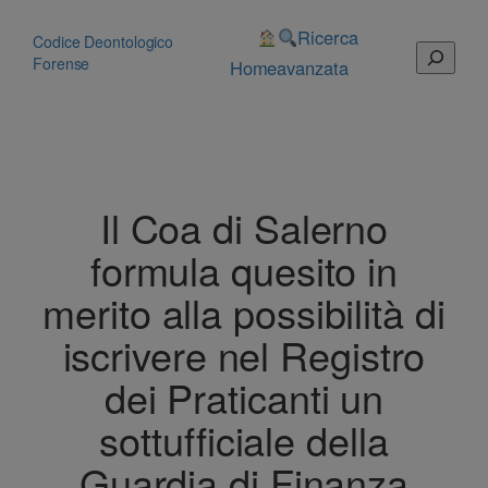
Vai
al
Ricerca
Codice Deontologico
Cerca
contenuto
Forense
Home
avanzata
Il Coa di Salerno
formula quesito in
merito alla possibilità di
iscrivere nel Registro
dei Praticanti un
sottufficiale della
Guardia di Finanza