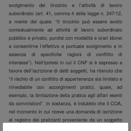
svolgimento del tirocinio e l’attività di lavoro
subordinato (art. 41, comma 4 della legge n. 247/12,
a mente del quale: “Il tirocinio può essere svolto
contestualmente ad attività di lavoro subordinato
pubblico e privato, purché con modalità e orari idonei
a consentirne l’effettivo e puntuale svolgimento e in
assenza di specifiche ragioni di conflitto di
interesse”). Nell’ipotesi in cui il CNF si è espresso a
favore dell’iscrizione di detti soggetti, ha ritenuto che
“il rischio di un conflitto di appartenenza sia limitato e
rimediabile con accorgimenti pratici, quale, ad
esempio, la limitazione della pratica agli affari esenti
da commistioni”. In sostanza, è indubbio che il COA,
nel momento in cui riceve una domanda di iscrizione
al registro dei praticanti proveniente da un soggetto
appartenente alle Forze Armate o alla Forze