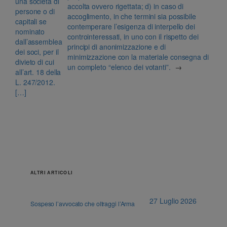
una società di
accolta ovvero rigettata; d) in caso di
persone o di
accoglimento, in che termini sia possibile
capitali se
contemperare l’esigenza di interpello dei
nominato
controinteressati, in uno con il rispetto dei
dall’assemblea
principi di anonimizzazione e di
dei soci, per il
minimizzazione con la materiale consegna di
divieto di cui
un completo “elenco dei votanti”.
→
all’art. 18 della
L. 247/2012.
[…]
ALTRI ARTICOLI
27 Luglio 2026
Sospeso l’avvocato che oltraggi l’Arma