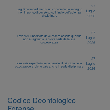
27
Legittimo impedimento: un concomitante impegno
Luglio
non impone, di per sè solo, il rinvio dell’udienza
disciplinare
2026
27
Favor rei: l’incolpato deve essere assolto quando
Luglio
non è raggiunta la prova certa della sua
colpevolezza
2026
27
Istruttoria esperita in sede penale: il principio delle
Luglio
cc.dd. prove atipiche vale anche in sede disciplinare
2026
Codice Deontologico
Forense