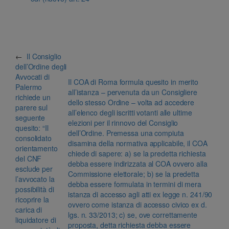
←
Il Consiglio
dell’Ordine degli
Avvocati di
Il COA di Roma formula quesito in merito
Palermo
all’istanza – pervenuta da un Consigliere
richiede un
dello stesso Ordine – volta ad accedere
parere sul
all’elenco degli iscritti votanti alle ultime
seguente
elezioni per il rinnovo del Consiglio
quesito: “Il
dell’Ordine. Premessa una compiuta
consolidato
disamina della normativa applicabile, il COA
orientamento
chiede di sapere: a) se la predetta richiesta
del CNF
debba essere indirizzata al COA ovvero alla
esclude per
Commissione elettorale; b) se la predetta
l’avvocato la
debba essere formulata in termini di mera
possibilità di
istanza di accesso agli atti ex legge n. 241/90
ricoprire la
ovvero come istanza di accesso civico ex d.
carica di
lgs. n. 33/2013; c) se, ove correttamente
liquidatore di
proposta, detta richiesta debba essere