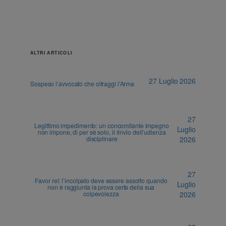
ALTRI ARTICOLI
27 Luglio 2026
Sospeso l’avvocato che oltraggi l’Arma
27
Legittimo impedimento: un concomitante impegno
Luglio
non impone, di per sè solo, il rinvio dell’udienza
disciplinare
2026
27
Favor rei: l’incolpato deve essere assolto quando
Luglio
non è raggiunta la prova certa della sua
colpevolezza
2026