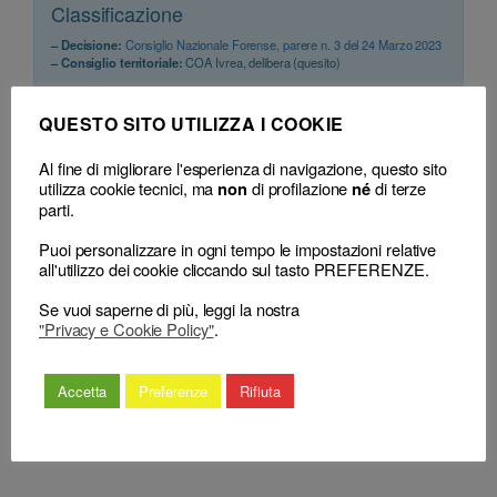
Classificazione
– Decisione:
Consiglio Nazionale Forense, parere n. 3 del 24 Marzo 2023
– Consiglio territoriale:
COA Ivrea, delibera (quesito)
QUESTO SITO UTILIZZA I COOKIE
Al fine di migliorare l'esperienza di navigazione, questo sito
utilizza cookie tecnici, ma
di profilazione
di terze
non
né
parti.
Puoi personalizzare in ogni tempo le impostazioni relative
←
Il COA di Bergamo
all'utilizzo dei cookie cliccando sul tasto PREFERENZE.
Il COA di Cassino formula quesito
formula quesito in merito
in merito alla possibilità di
alla possibilità di
Se vuoi saperne di più, leggi la nostra
iscrivere una società tra avvocati
accreditare, ai fini della
"Privacy e Cookie Policy"
.
unipersonale, avente sede nel
formazione professionale,
circondario del Tribunale di
corsi di mediazione
Cassino, il cui unico socio sia
Accetta
Preferenze
Rifiuta
familiare “che trattano di
tuttavia iscritto nell’Albo tenuto da
tematiche giuridiche solo in
altro Ordine degli Avvocati.
→
via marginale”.