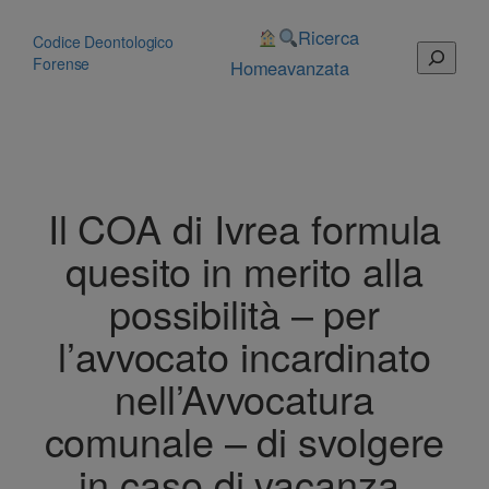
Vai
al
Ricerca
Codice Deontologico
Cerca
contenuto
Forense
Home
avanzata
Il COA di Ivrea formula
quesito in merito alla
possibilità – per
l’avvocato incardinato
nell’Avvocatura
comunale – di svolgere
in caso di vacanza,