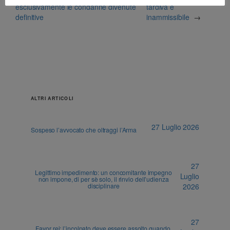
esclusivamente le condanne divenute
tardiva è
definitive
inammissibile
→
ALTRI ARTICOLI
27 Luglio 2026
Sospeso l’avvocato che oltraggi l’Arma
27
Legittimo impedimento: un concomitante impegno
Luglio
non impone, di per sè solo, il rinvio dell’udienza
disciplinare
2026
27
Favor rei: l’incolpato deve essere assolto quando