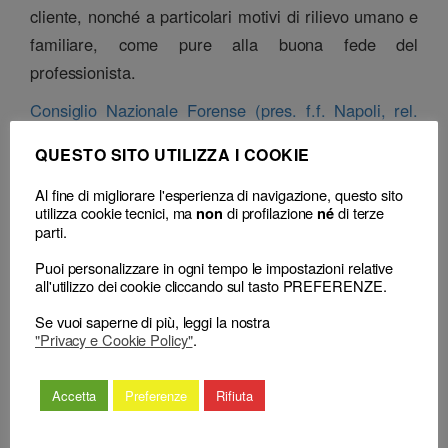
cliente, nonché a particolari motivi di rilievo umano e
familiare, come pure alla buona fede del
professionista.
Consiglio Nazionale Forense (pres. f.f. Napoli, rel.
Stefanì), sentenza n. 39 del 16 febbraio 2026
QUESTO SITO UTILIZZA I COOKIE
Classificazione
Al fine di migliorare l'esperienza di navigazione, questo sito
utilizza cookie tecnici, ma
di profilazione
di terze
non
né
– Decisione:
Consiglio Nazionale Forense, sentenza n. 39 del 16 Febbraio
parti.
2026
(respinge) (censura)
– Consiglio territoriale:
CDD Catania, delibera del 18 Settembre 2023
(sospensione)
Puoi personalizzare in ogni tempo le impostazioni relative
all'utilizzo dei cookie cliccando sul tasto PREFERENZE.
Se vuoi saperne di più, leggi la nostra
"Privacy e Cookie Policy"
.
Accetta
Preferenze
Rifiuta
←
I “precedenti disciplinari” sono
L’impugnazione