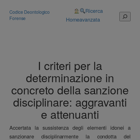
Vai
al
Ricerca
Codice Deontologico
Cerca
contenuto
Forense
Home
avanzata
I criteri per la
determinazione in
concreto della sanzione
disciplinare: aggravanti
e attenuanti
Accertata la sussistenza degli elementi idonei a
sanzionare disciplinarmente la condotta del