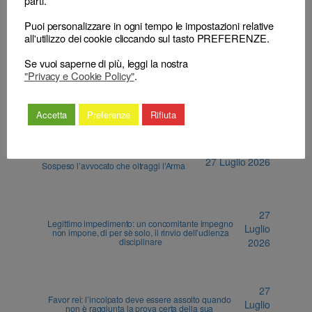
parti.
Commissione elettorale
→
locale
Puoi personalizzare in ogni tempo le impostazioni relative
all'utilizzo dei cookie cliccando sul tasto PREFERENZE.
Se vuoi saperne di più, leggi la nostra
"Privacy e Cookie Policy"
.
Accetta
Preferenze
Rifiuta
ALTRI ARTICOLI
27 Luglio 2026
Sospeso l’avvocato che oltraggi l’Arma
27
Legittimo impedimento: un concomitante impegno
Luglio
non impone, di per sè solo, il rinvio dell’udienza
disciplinare
2026
27
Favor rei: l’incolpato deve essere assolto quando
Luglio
non è raggiunta la prova certa della sua