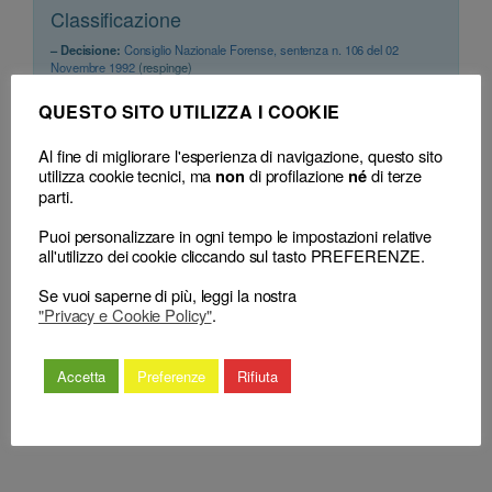
Classificazione
– Decisione:
Consiglio Nazionale Forense, sentenza n. 106 del 02
Novembre 1992
(respinge)
– Consiglio territoriale:
COA Bolzano, delibera del 18 Luglio 1991
QUESTO SITO UTILIZZA I COOKIE
Al fine di migliorare l'esperienza di navigazione, questo sito
utilizza cookie tecnici, ma
di profilazione
di terze
non
né
parti.
Puoi personalizzare in ogni tempo le impostazioni relative
all'utilizzo dei cookie cliccando sul tasto PREFERENZE.
←
Avvocato e procuratore –
Avvocato e procuratore –
Se vuoi saperne di più, leggi la nostra
Tenuta Albi – Domanda di
Tenuta Albi – Impugnazione
"Privacy e Cookie Policy"
.
iscrizione – Requisito della
al Consiglio nazionale
condotta specchiatissima ed
forense – Successiva
illibata – Condotta riprovevole ma
rinuncia comunicata dal
Accetta
Preferenze
Rifiuta
non tale da costituire preclusione
ricorrente – Dichiarazione di
all’iscrizione – Accoglimento.
non luogo a deliberare.
→