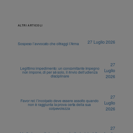
ALTRI ARTICOLI
27 Luglio 2026
Sospeso l’avvocato che oltraggi l’Arma
27
Legittimo impedimento: un concomitante impegno
Luglio
non impone, di per sè solo, il rinvio dell’udienza
disciplinare
2026
27
Favor rei: l’incolpato deve essere assolto quando
Luglio
non è raggiunta la prova certa della sua
colpevolezza
2026
27