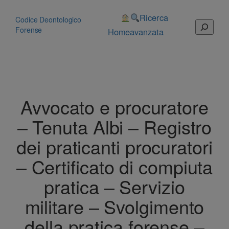
Vai
al
Ricerca
Codice Deontologico
Cerca
contenuto
Forense
Home
avanzata
Avvocato e procuratore
– Tenuta Albi – Registro
dei praticanti procuratori
– Certificato di compiuta
pratica – Servizio
militare – Svolgimento
della pratica forense –