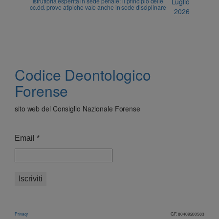
Istruttoria esperita in sede penale: il principio delle
Luglio
cc.dd. prove atipiche vale anche in sede disciplinare
2026
Codice Deontologico
Forense
sito web del Consiglio Nazionale Forense
Email
*
Privacy
C.F. 80409200583