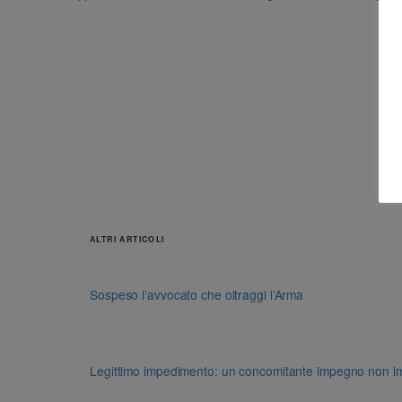
ALTRI ARTICOLI
Sospeso l’avvocato che oltraggi l’Arma
Legittimo impedimento: un concomitante impegno non impon