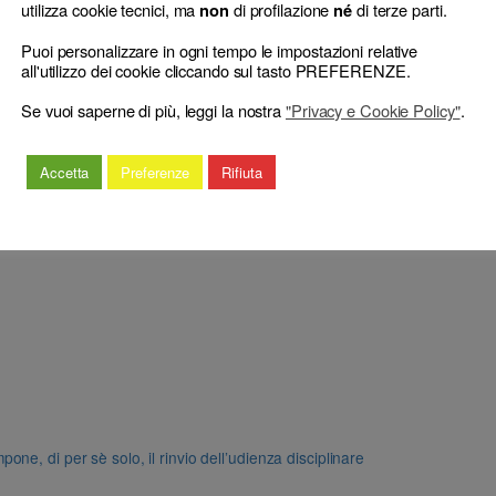
utilizza cookie tecnici, ma
di profilazione
di terze parti.
non
né
Puoi personalizzare in ogni tempo le impostazioni relative
all'utilizzo dei cookie cliccando sul tasto PREFERENZE.
Se vuoi saperne di più, leggi la nostra
"Privacy e Cookie Policy"
.
Accetta
Preferenze
Rifiuta
e, di per sè solo, il rinvio dell’udienza disciplinare