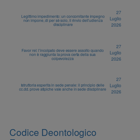
27
Legittimo impedimento: un concomitante impegno
Luglio
non impone, di per sè solo, il rinvio dell’udienza
disciplinare
2026
27
Favor rei: l’incolpato deve essere assolto quando
Luglio
non è raggiunta la prova certa della sua
colpevolezza
2026
27
Istruttoria esperita in sede penale: il principio delle
Luglio
cc.dd. prove atipiche vale anche in sede disciplinare
2026
Codice Deontologico