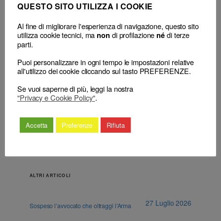
QUESTO SITO UTILIZZA I COOKIE
Al fine di migliorare l'esperienza di navigazione, questo sito
utilizza cookie tecnici, ma
di profilazione
di terze
non
né
parti.
←
Avvocato e procuratore –
Avvocato e procuratore –
Procedimento disciplinare –
Tenuta albi – Iscrizione elenco
Puoi personalizzare in ogni tempo le impostazioni relative
Impugnazione – Ricorso
speciale – Dipendente ente
all'utilizzo dei cookie cliccando sul tasto PREFERENZE.
presentato direttamente al
pubblico trasformato in privato
Consiglio nazionale forense –
– Diritti quesiti – Tutela –
Se vuoi saperne di più, leggi la nostra
Inammissibilità.
Sussiste.
→
"Privacy e Cookie Policy"
.
Accetta
Preferenze
Rifiuta
ALTRI ARTICOLI
27 Luglio 2026
Sospeso l’avvocato che oltraggi l’Arma