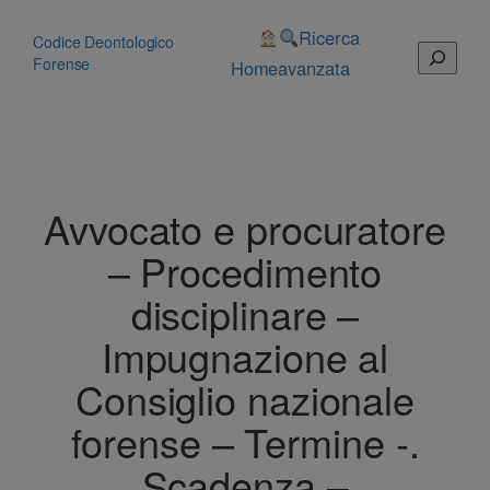
Vai
al
Ricerca
Codice Deontologico
Cerca
contenuto
Forense
Home
avanzata
Avvocato e procuratore
– Procedimento
disciplinare –
Impugnazione al
Consiglio nazionale
forense – Termine -.
Scadenza –