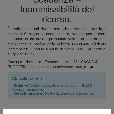
Inammissibilità del
ricorso.
È tardivo, e quindi deve essere dichiarato inammissibile, il
ricorso al Consiglio nazionale forense, avverso una delibera
del consiglio dell’ordine, presentato oltre il termine di venti
giorni dopo la notifica della delibera impugnata. (Dichiara
inammissibile il ricorso avverso decisione C.d.O. di Pinerolo,
13 giugno 1994).
Consiglio Nazionale Forense (pres. f.f. CAGNANI, rel.
RUGGERINI), sentenza del 30 novembre 1995, n. 146
Classificazione
– Decisione:
Consiglio Nazionale Forense, sentenza n. 146 del 30
Novembre 1995
(respinge)
– Consiglio territoriale:
COA Pinerolo, delibera del 13 Giugno 1994