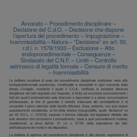
Avvocato – Procedimento disciplinare –
Decisione del C.d.O. – Decisione che dispone
l’apertura del procedimento – Impugnazione –
Inammissibilità – Natura – “Decisione” ex art. 50,
r.d.l. n. 1578/1933 – Esclusione – Atto
endoprocedimentale – Conseguenze –
Sindacato del C.N.F. – Limiti – Controllo
estrinseco di legalità formale – Censure di merito
– Inammissibilità
La delibera consiliare di avvio del procedimento disciplinare costituisce mero atto
endoprocedimentale prodromico, modificabile e revocabile in ogni momento dallo
stesso Consiglio, mediante il quale il C.O.A., verificata la semplice rilevanza
disciplinare dei fatti segnalati con l’esposto, si limita ad enunciare sommariamente i
fatti dei quali il professionista sarà chiamato a rispondere e a darne comunicazione
all’interessato, al fine di garantire il corretto instaurarsi del contraddittorio e di
consentire il pieno esercizio delle facoltà difensive. Essa, pertanto, non può essere
assolutamente considerata, ai fini della relativa impugnabilità, quale “decisione” ex
art. 50 R.D.L. n. 1578/33, essendo il termine utilizzato dal legislatore riferibile alle
sole decisioni che concludono il procedimento, ossia a quei provvedimenti motivati,
caratterizzati, ai sensi dell’art. 51 r.d. n. 37/34, dalla esposizione dei fatti,
dall’indicazione dei motivi e dal dispositivo.
La delibera di apertura del procedimento disciplinare è atto dovuto, espressione di