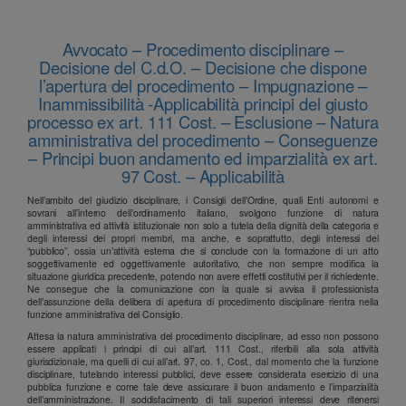
Avvocato – Procedimento disciplinare –
Decisione del C.d.O. – Decisione che dispone
l’apertura del procedimento – Impugnazione –
Inammissibilità -Applicabilità principi del giusto
processo ex art. 111 Cost. – Esclusione – Natura
amministrativa del procedimento – Conseguenze
– Principi buon andamento ed imparzialità ex art.
97 Cost. – Applicabilità
Nell’ambito del giudizio disciplinare, i Consigli dell’Ordine, quali Enti autonomi e
sovrani all’interno dell’ordinamento italiano, svolgono funzione di natura
amministrativa ed attività istituzionale non solo a tutela della dignità della categoria e
degli interessi dei propri membri, ma anche, e soprattutto, degli interessi del
“pubblico”, ossia un’attività esterna che si conclude con la formazione di un atto
soggettivamente ed oggettivamente autoritativo, che non sempre modifica la
situazione giuridica precedente, potendo non avere effetti costitutivi per il richiedente.
Ne consegue che la comunicazione con la quale si avvisa il professionista
dell’assunzione della delibera di apertura di procedimento disciplinare rientra nella
funzione amministrativa del Consiglio.
Attesa la natura amministrativa del procedimento disciplinare, ad esso non possono
essere applicati i principi di cui all’art. 111 Cost., riferibili alla sola attività
giurisdizionale, ma quelli di cui all’art. 97, co. 1, Cost., dal momento che la funzione
disciplinare, tutelando interessi pubblici, deve essere considerata esercizio di una
pubblica funzione e come tale deve assicurare il buon andamento e l’imparzialità
dell’amministrazione. Il soddisfacimento di tali superiori interessi deve ritenersi