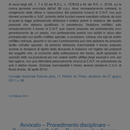
Ai sensi degli artt. 1, 7 e 33 del R.D.L. n. 1578/33 e 60 del R.D. n. 37/34, cui la
norma generale enunciata dall’art. 86 c.p.c. deve necessariamente correlarsi, lo
svolgimento delle difese e l’assunzione del patrocinio innanzi al C.N.F. non può
ritenersi consentito a “tutti”, potendo dette funzioni essere esercitate soltanto da colui
al quale la legge professionale attribuisce il relativo potere in relazione alle qualità
personali che abbiano giustificato, in precedenza, l’iscrizione nell’Albo; solo
eccezionalmente il ricorso al C.N.F. può essere proposto dal professionista (non
genericamente da un privato, non professionista perché non iscritto in alcun albo
professionale) non iscritto nell’Albo speciale, a condizione, tuttavia, che egli sia iscritto
nell’Albo ordinario, giacchè in tal caso il professionista può farsi assistere da avvocato
iscritto nell’albo speciale. Va pertanto dichiarato inammissibile il ricorso proposto
avverso la decisione di rigetto della domanda di iscrizione nel registro dei praticanti
dal soggetto che, al momento della sottoscrizione del ricorso, risulti sprovvisto in
assoluto dello ius postulandi per non essere iscritto all’Albo degli avvocati e che, per
tale ragione, non può difendersi personalmente innanzi al C.N.F. nè sottoscrivere da
solo il relativo ricorso. (Dichiara inammissibile il ricorso avverso decisione C.d.O. di
Busto Arsizio, 30 aprile 2010).
Consiglio Nazionale Forense (pres. f.f. Perfetti, rel. Florio), decisione del 27 giugno
2011, n. 88
23 Febbraio 2012
Avvocato – Procedimento disciplinare –