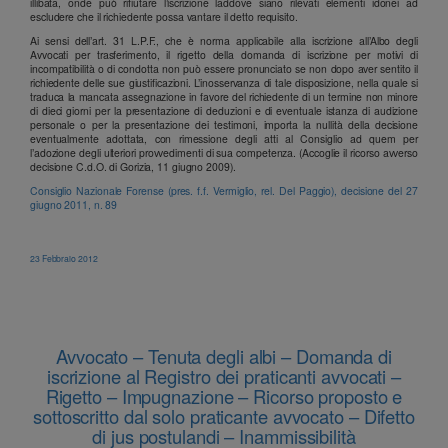
illibata, onde può rifiutare l’iscrizione laddove siano rilevati elementi idonei ad
escludere che il richiedente possa vantare il detto requisito.
Ai sensi dell’art. 31 L.P.F., che è norma applicabile alla iscrizione all’Albo degli
Avvocati per trasferimento, il rigetto della domanda di iscrizione per motivi di
incompatibilità o di condotta non può essere pronunciato se non dopo aver sentito il
richiedente delle sue giustificazioni. L’inosservanza di tale disposizione, nella quale si
traduca la mancata assegnazione in favore del richiedente di un termine non minore
di dieci giorni per la presentazione di deduzioni e di eventuale istanza di audizione
personale o per la presentazione dei testimoni, importa la nullità della decisione
eventualmente adottata, con rimessione degli atti al Consiglio ad quem per
l’adozione degli ulteriori provvedimenti di sua competenza. (Accoglie il ricorso avverso
decisione C.d.O. di Gorizia, 11 giugno 2009).
Consiglio Nazionale Forense (pres. f.f. Vermiglio, rel. Del Paggio), decisione del 27
giugno 2011, n. 89
23 Febbraio 2012
Avvocato – Tenuta degli albi – Domanda di
iscrizione al Registro dei praticanti avvocati –
Rigetto – Impugnazione – Ricorso proposto e
sottoscritto dal solo praticante avvocato – Difetto
di jus postulandi – Inammissibilità