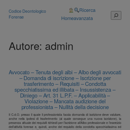
Vai
al
Ricerca
Codice Deontologico
Cerca
contenuto
Forense
Home
avanzata
Autore:
admin
Avvocato – Tenuta degli albi – Albo degli avvocati
– Domanda di iscrizione – Iscrizione per
trasferimento – Requisiti – Condotta
specchiatissima ed illibata – Insussistenza –
Diniego – Art. 31 L.P.F. – Applicabilità –
Violazione – Mancata audizione del
professionista – Nullità della decisione
Il C.d.O. presso il quale il professionista faccia domanda di iscrizione deve valutare,
anche nella ipotesi di trasferimento (al quale consegue una nuova iscrizione), la
presenza attuale dei requisiti richiesti per l’iscrizione all’Albo professionale e l’esercizio
dell’attività forense e, quindi, anche del requisito della condotta specchiatissima ed