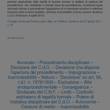
pertanto pregiudicato dalla facoltà di ricorrere avverso la delibera di apertura del
procedimento, che, ritardando il normale corso del procedimento, si presenta quale
strumento idoneo a procrastinare l’applicazione di un’eventuale sanzione e rallentare
l’esercizio della funzione pubblica. (Dichiara inammissibile il ricorso avverso decisione
C.d.O. di Bolzano, 6 aprile 2010)
Consiglio Nazionale Forense (pres. Alpa, rel. Morlino), decisione del 27 giugno 2011,
n. 87
22 Febbraio 2012
Avvocato – Procedimento disciplinare –
Decisione del C.d.O. – Decisione che dispone
l’apertura del procedimento – Impugnazione –
Inammissibilità – Natura – “Decisione” ex art. 50,
r.d.l. n. 1578/1933 – Esclusione – Atto
endoprocedimentale – Conseguenze –
Sindacato del C.N.F. – Limiti – Controllo
estrinseco di legalità formale – Potere di
iniziativa disciplinare del C.d.O. – Autonomia –
Censure di merito – Inammissibilità