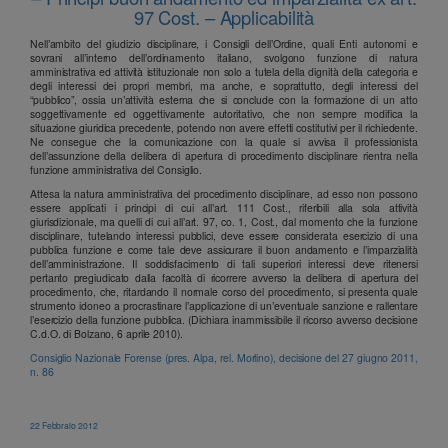
97 Cost. – Applicabilità
Nell’ambito del giudizio disciplinare, i Consigli dell’Ordine, quali Enti autonomi e
sovrani all’interno dell’ordinamento italiano, svolgono funzione di natura
amministrativa ed attività istituzionale non solo a tutela della dignità della categoria e
degli interessi dei propri membri, ma anche, e soprattutto, degli interessi del
“pubblico”, ossia un’attività esterna che si conclude con la formazione di un atto
soggettivamente ed oggettivamente autoritativo, che non sempre modifica la
situazione giuridica precedente, potendo non avere effetti costitutivi per il richiedente.
Ne consegue che la comunicazione con la quale si avvisa il professionista
dell’assunzione della delibera di apertura di procedimento disciplinare rientra nella
funzione amministrativa del Consiglio.
Attesa la natura amministrativa del procedimento disciplinare, ad esso non possono
essere applicati i principi di cui all’art. 111 Cost., riferibili alla sola attività
giurisdizionale, ma quelli di cui all’art. 97, co. 1, Cost., dal momento che la funzione
disciplinare, tutelando interessi pubblici, deve essere considerata esercizio di una
pubblica funzione e come tale deve assicurare il buon andamento e l’imparzialità
dell’amministrazione. Il soddisfacimento di tali superiori interessi deve ritenersi
pertanto pregiudicato dalla facoltà di ricorrere avverso la delibera di apertura del
procedimento, che, ritardando il normale corso del procedimento, si presenta quale
strumento idoneo a procrastinare l’applicazione di un’eventuale sanzione e rallentare
l’esercizio della funzione pubblica. (Dichiara inammissibile il ricorso avverso decisione
C.d.O. di Bolzano, 6 aprile 2010).
Consiglio Nazionale Forense (pres. Alpa, rel. Morlino), decisione del 27 giugno 2011,
n. 86
22 Febbraio 2012