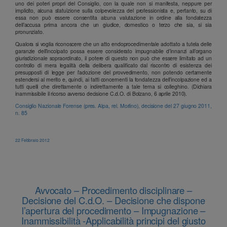
uno dei poteri propri del Consiglio, con la quale non si manifesta, neppure per
implicito, alcuna statuizione sulla colpevolezza del professionista e, pertanto, su di
essa non può essere consentita alcuna valutazione in ordine alla fondatezza
dell’accusa prima ancora che un giudice, domestico o terzo che sia, si sia
pronunziato.
Qualora si voglia riconoscere che un atto endoprocedimentale adottato a tutela delle
garanzie dell’incolpato possa essere considerato impugnabile d’innanzi all’organo
giurisdizionale sopraordinato, il potere di questo non può che essere limitato ad un
controllo di mera legalità della delibera qualificato dal riscontro di esistenza dei
presupposti di legge per l’adozione del provvedimento, non potendo certamente
estendersi al merito e, quindi, ai fatti concernenti la fondatezza dell’incolpazione ed a
tutti quelli che direttamente o indirettamente a tale tema si colleghino. (Dichiara
inammissibile il ricorso avverso decisione C.d.O. di Bolzano, 6 aprile 2010).
Consiglio Nazionale Forense (pres. Alpa, rel. Morlino), decisione del 27 giugno 2011,
n. 85
22 Febbraio 2012
Avvocato – Procedimento disciplinare –
Decisione del C.d.O. – Decisione che dispone
l’apertura del procedimento – Impugnazione –
Inammissibilità -Applicabilità principi del giusto