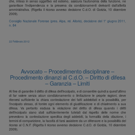
che, inteso in senso oggettivo ed esterno, assicura l’autonomia della funzione, ne
garantisce l’indipendenza e la preserva da condizionamenti derivanti dall’attività
amministrativa. (Rigetta il ricorso avverso decisione C.d.O. di Gorizia, 10 dicembre
2009).
Consiglio Nazionale Forense (pres. Alpa, rel. Allorio), decisione del 1° giugno 2011,
n. 84
22 Febbraio 2012
Avvocato – Procedimento disciplinare –
Procedimento dinanzi al C.d.O. – Diritto di difesa
– Garanzia – Limiti
Al fine di garantire il diritto di difesa dell’incolpato, e di consentire quindi a quest’ultimo
di far valere senza alcun condizionamento o limitazione le proprie ragioni, deve
ritenersi sufficiente la chiara contestazione dei fatti addebitati e la possibilità, per
l’incolpato stesso, di fornire ogni elemento di giustificazione e di chiarimento a sua
difesa. Va pertanto esclusa la violazione del diritto di difesa quando i diritti
dell’incolpato siano stati sufficientemente tutelati dal rispetto delle norme che
prevedono la contestazione specifica degli addebiti, la formalità della citazione, i
termini di comparizione, la facoltà di farsi assistere da un difensore e la possibilità del
ricorso al C.N.F. (Rigetta il ricorso avverso decisione C.d.O. di Gorizia, 10 dicembre
2009).