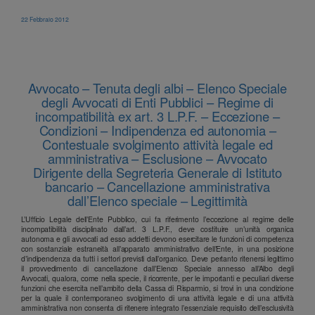
22 Febbraio 2012
Avvocato – Tenuta degli albi – Elenco Speciale
degli Avvocati di Enti Pubblici – Regime di
incompatibilità ex art. 3 L.P.F. – Eccezione –
Condizioni – Indipendenza ed autonomia –
Contestuale svolgimento attività legale ed
amministrativa – Esclusione – Avvocato
Dirigente della Segreteria Generale di Istituto
bancario – Cancellazione amministrativa
dall’Elenco speciale – Legittimità
L’Ufficio Legale dell’Ente Pubblico, cui fa riferimento l’eccezione al regime delle
incompatibilità disciplinato dall’art. 3 L.P.F., deve costituire un’unità organica
autonoma e gli avvocati ad esso addetti devono esercitare le funzioni di competenza
con sostanziale estraneità all’apparato amministrativo dell’Ente, in una posizione
d’indipendenza da tutti i settori previsti dall’organico. Deve pertanto ritenersi legittimo
il provvedimento di cancellazione dall’Elenco Speciale annesso all’Albo degli
Avvocati, qualora, come nella specie, il ricorrente, per le importanti e peculiari diverse
funzioni che esercita nell’ambito della Cassa di Risparmio, si trovi in una condizione
per la quale il contemporaneo svolgimento di una attività legale e di una attività
amministrativa non consenta di ritenere integrato l’essenziale requisito dell’esclusività