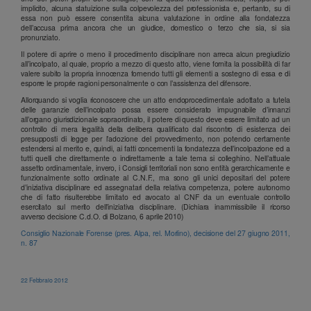
implicito, alcuna statuizione sulla colpevolezza del professionista e, pertanto, su di
essa non può essere consentita alcuna valutazione in ordine alla fondatezza
dell’accusa prima ancora che un giudice, domestico o terzo che sia, si sia
pronunziato.
Il potere di aprire o meno il procedimento disciplinare non arreca alcun pregiudizio
all’incolpato, al quale, proprio a mezzo di questo atto, viene fornita la possibilità di far
valere subito la propria innocenza fornendo tutti gli elementi a sostegno di essa e di
esporre le proprie ragioni personalmente o con l’assistenza del difensore.
Allorquando si voglia riconoscere che un atto endoprocedimentale adottato a tutela
delle garanzie dell’incolpato possa essere considerato impugnabile d’innanzi
all’organo giurisdizionale sopraordinato, il potere di questo deve essere limitato ad un
controllo di mera legalità della delibera qualificato dal riscontro di esistenza dei
presupposti di legge per l’adozione del provvedimento, non potendo certamente
estendersi al merito e, quindi, ai fatti concernenti la fondatezza dell’incolpazione ed a
tutti quelli che direttamente o indirettamente a tale tema si colleghino. Nell’attuale
assetto ordinamentale, invero, i Consigli territoriali non sono entità gerarchicamente e
funzionalmente sotto ordinate al C.N.F., ma sono gli unici depositari del potere
d’iniziativa disciplinare ed assegnatari della relativa competenza, potere autonomo
che di fatto risulterebbe limitato ed avocato al CNF da un eventuale controllo
esercitato sul merito dell’iniziativa disciplinare. (Dichiara inammissibile il ricorso
avverso decisione C.d.O. di Bolzano, 6 aprile 2010)
Consiglio Nazionale Forense (pres. Alpa, rel. Morlino), decisione del 27 giugno 2011,
n. 87
22 Febbraio 2012