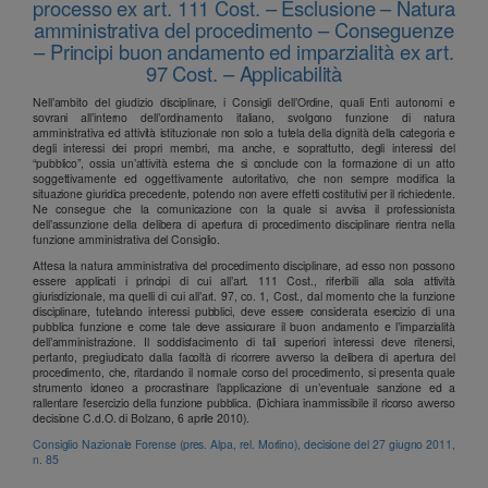
processo ex art. 111 Cost. – Esclusione – Natura
amministrativa del procedimento – Conseguenze
– Principi buon andamento ed imparzialità ex art.
97 Cost. – Applicabilità
Nell’ambito del giudizio disciplinare, i Consigli dell’Ordine, quali Enti autonomi e
sovrani all’interno dell’ordinamento italiano, svolgono funzione di natura
amministrativa ed attività istituzionale non solo a tutela della dignità della categoria e
degli interessi dei propri membri, ma anche, e soprattutto, degli interessi del
“pubblico”, ossia un’attività esterna che si conclude con la formazione di un atto
soggettivamente ed oggettivamente autoritativo, che non sempre modifica la
situazione giuridica precedente, potendo non avere effetti costitutivi per il richiedente.
Ne consegue che la comunicazione con la quale si avvisa il professionista
dell’assunzione della delibera di apertura di procedimento disciplinare rientra nella
funzione amministrativa del Consiglio.
Attesa la natura amministrativa del procedimento disciplinare, ad esso non possono
essere applicati i principi di cui all’art. 111 Cost., riferibili alla sola attività
giurisdizionale, ma quelli di cui all’art. 97, co. 1, Cost., dal momento che la funzione
disciplinare, tutelando interessi pubblici, deve essere considerata esercizio di una
pubblica funzione e come tale deve assicurare il buon andamento e l’imparzialità
dell’amministrazione. Il soddisfacimento di tali superiori interessi deve ritenersi,
pertanto, pregiudicato dalla facoltà di ricorrere avverso la delibera di apertura del
procedimento, che, ritardando il normale corso del procedimento, si presenta quale
strumento idoneo a procrastinare l’applicazione di un’eventuale sanzione ed a
rallentare l’esercizio della funzione pubblica. (Dichiara inammissibile il ricorso avverso
decisione C.d.O. di Bolzano, 6 aprile 2010).
Consiglio Nazionale Forense (pres. Alpa, rel. Morlino), decisione del 27 giugno 2011,
n. 85