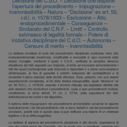
Decisione del C.d.O. – Decisione che dispone
l’apertura del procedimento – Impugnazione –
Inammissibilità – Natura – “Decisione” ex art. 50,
r.d.l. n. 1578/1933 – Esclusione – Atto
endoprocedimentale – Conseguenze –
Sindacato del C.N.F. – Limiti – Controllo
estrinseco di legalità formale – Potere di
iniziativa disciplinare del C.d.O. – Autonomia –
Censure di merito – Inammissibilità
La delibera consiliare di avvio del procedimento disciplinare costituisce mero atto
endoprocedimentale prodromico, modificabile e revocabile in ogni momento dallo
stesso Consiglio, mediante il quale il C.O.A., verificata la semplice rilevanza
disciplinare dei fatti segnalati con l’esposto, si limita ad enunciare sommariamente i
fatti dei quali il professionista sarà chiamato a rispondere e a darne comunicazione
all’interessato, al fine di garantire il corretto instaurarsi del contraddittorio e di
consentire il pieno esercizio delle facoltà difensive. Essa, pertanto, non può essere
assolutamente considerata, ai fini della relativa impugnabilità, quale “decisione” ex
art. 50 R.D.L. n. 1578/33, essendo il termine utilizzato dal legislatore riferibile alle
sole decisioni che concludono il procedimento, ossia a quei provvedimenti motivati,
caratterizzati, ai sensi dell’art. 51 r.d. n. 37/34, dalla esposizione dei fatti,
dall’indicazione dei motivi e dal dispositivo.
Il sistema delle impugnazioni dei provvedimenti amministrativi consente di opporre
esclusivamente i vizi del procedimento che si siano tradotti in vizi del provvedimento
conclusivo, poiché solo in questo caso si può verificare una lesione di un interesse
legittimo o di un diritto soggettivo.
La delibera di apertura del procedimento disciplinare è atto dovuto, espressione di
uno dei poteri propri del Consiglio, con la quale non si manifesta, neppure per