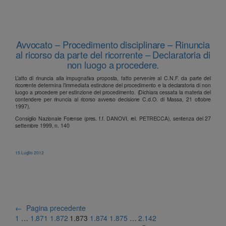
Avvocato – Procedimento disciplinare – Rinuncia
al ricorso da parte del ricorrente – Declaratoria di
non luogo a procedere.
L’atto di rinuncia alla impugnativa proposta, fatto pervenire al C.N.F. da parte del
ricorrente determina l’immediata estinzione del procedimento e la declaratoria di non
luogo a procedere per estinzione del procedimento. (Dichiara cessata la materia del
contendere per rinuncia al ricorso avverso decisione C.d.O. di Massa, 21 ottobre
1997).
Consiglio Nazionale Forense (pres. f.f. DANOVI, rel. PETRECCA), sentenza del 27
settembre 1999, n. 140
15 Luglio 2012
←
Pagina precedente
1
…
1.871
1.872
1.873
1.874
1.875
…
2.142