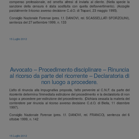
compenso professionale, ed ometta altresì di inviarla al cliente. (Nella specie la
sanzione della censura è stata sostituita con quella dell’avvertimento). (Accoglie
parzialmente il ricorso avverso decisione C.d.O. di Trapani, 23 maggio 1995).
Consiglio Nazionale Forense (pres. f.f. DANOVI, rel. SCASSELLATI SFORZOLINI),
sentenza del 27 settembre 1999, n. 133
15 Luglio 2012
Avvocato – Procedimento disciplinare – Rinuncia
al ricorso da parte del ricorrente – Declaratoria di
non luogo a procedere.
L’atto di rinuncia alla impugnativa proposta, fatto pervenire al C.N.F. da parte del
ricorrente determina l’immediata estinzione del procedimento e la declaratoria di non
luogo a procedere per estinzione del procedimento. (Dichiara cessata la materia del
contendere per rinuncia al ricorso avverso decisione C.d.O. di Biella, 11 dicembre
1997).
Consiglio Nazionale Forense (pres. f.f. DANOVI, rel. FRANCO), sentenza del 6
ottobre 1999, n. 142
15 Luglio 2012