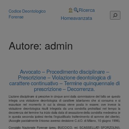
Vai
al
Ricerca
Codice Deontologico
Cerca
contenuto
Forense
Home
avanzata
Autore:
admin
Avvocato – Procedimento disciplinare –
Prescrizione – Violazione deontologica di
carattere continuativo – Termine quinquennale di
prescrizione – Decorrenza.
L’azione disciplinare si prescrive in cinque anni dalla commissione del fatto se questo
integra una violazione deontologica di carattere istantaneo che si consuma e si
esaurisce nel momento in cui la stessa viene posta in essere; ove invece la
violazione deontologica risulti integrata da una condotta protrattasi nel tempo la
decorrenza del termine ha inizio dalla data di cessazione della condotta medesima (e
in questa seconda ipotesi rientra l’ingiustificato trattenimento di somme del cliente).
(Accoglie parzialmente il ricorso avverso decisione C.d.O. di Milano, 10 giugno 1996).
Consiglio Nazionale Forense (pres. BUCCICO, rel. SCASSELLATI SFORZOLINI),