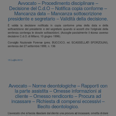
Avvocato – Procedimento disciplinare –
Decisione del C.d.O – Notifica copia conforme –
Mancanza data – Mancanza sottoscrizione
presidente e segretario – Validità della decisione.
È valida la decisione notificata in copia conforme priva della data e della
sottoscrizione del presidente e del segretario quando si accerti che l’originale della
sentenza contenga le dovute sottoscrizioni. (Accoglie parzialmente il ricorso avverso
decisione C.d.O. di Milano, 10 giugno 1996).
Consiglio Nazionale Forense (pres. BUCCICO, rel. SCASSELLATI SFORZOLINI),
sentenza del 27 settembre 1999, n. 136
15 Luglio 2012
Avvocato – Norme deontologiche – Rapporti con
la parte assistita – Omesse informazioni al
cliente – Omesso rendiconto – Procura ad
incassare – Richiesta di compensi eccessivi –
Illecito deontologico.
L’avvocato che si faccia rilasciare dal cliente una procura ad incassare, ometta di dare