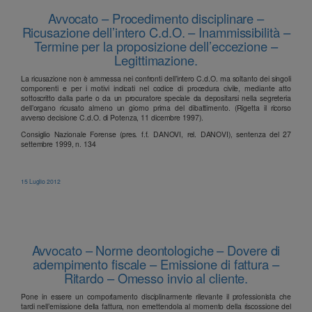
Avvocato – Procedimento disciplinare –
Ricusazione dell’intero C.d.O. – Inammissibilità –
Termine per la proposizione dell’eccezione –
Legittimazione.
La ricusazione non è ammessa nei confronti dell’intero C.d.O. ma soltanto dei singoli
componenti e per i motivi indicati nel codice di procedura civile, mediante atto
sottoscritto dalla parte o da un procuratore speciale da depositarsi nella segreteria
dell’organo ricusato almeno un giorno prima del dibattimento. (Rigetta il ricorso
avverso decisione C.d.O. di Potenza, 11 dicembre 1997).
Consiglio Nazionale Forense (pres. f.f. DANOVI, rel. DANOVI), sentenza del 27
settembre 1999, n. 134
15 Luglio 2012
Avvocato – Norme deontologiche – Dovere di
adempimento fiscale – Emissione di fattura –
Ritardo – Omesso invio al cliente.
Pone in essere un comportamento disciplinarmente rilevante il professionista che
tardi nell’emissione della fattura, non emettendola al momento della riscossione del