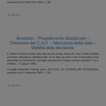
sentenza del 27 settembre 1999, n. 136
15 Luglio 2012
Avvocato – Procedimento disciplinare –
Decisione del C.d.O. – Mancanza della data –
Validità della decisione.
È valida la decisione priva della data se dal verbale risulta che essa è stata adottata
al termine dell’udienza dibattimentale, la cui data sia certa e ben individuabile come
data della sua formazione. (Accoglie parzialmente il ricorso avverso decisione C.d.O.
di Milano, 10 giugno 1996).
Consiglio Nazionale Forense (pres. BUCCICO, rel. SCASSELLATI SFORZOLINI),
sentenza del 27 settembre 1999, n. 136
15 Luglio 2012