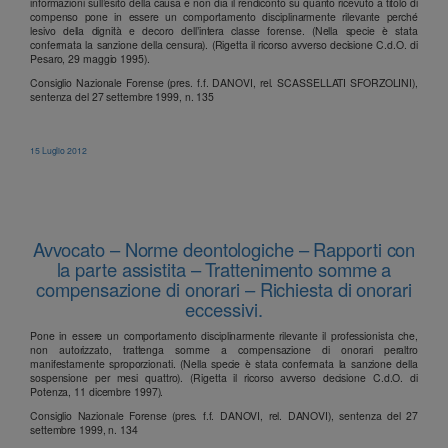
informazioni sull’esito della causa e non dia il rendiconto su quanto ricevuto a titolo di
compenso pone in essere un comportamento disciplinarmente rilevante perché
lesivo della dignità e decoro dell’intera classe forense. (Nella specie è stata
confermata la sanzione della censura). (Rigetta il ricorso avverso decisione C.d.O. di
Pesaro, 29 maggio 1995).
Consiglio Nazionale Forense (pres. f.f. DANOVI, rel. SCASSELLATI SFORZOLINI),
sentenza del 27 settembre 1999, n. 135
15 Luglio 2012
Avvocato – Norme deontologiche – Rapporti con
la parte assistita – Trattenimento somme a
compensazione di onorari – Richiesta di onorari
eccessivi.
Pone in essere un comportamento disciplinarmente rilevante il professionista che,
non autorizzato, trattenga somme a compensazione di onorari peraltro
manifestamente sproporzionati. (Nella specie è stata confermata la sanzione della
sospensione per mesi quattro). (Rigetta il ricorso avverso decisione C.d.O. di
Potenza, 11 dicembre 1997).
Consiglio Nazionale Forense (pres. f.f. DANOVI, rel. DANOVI), sentenza del 27
settembre 1999, n. 134