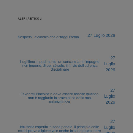
ALTRI ARTICOLI
27 Luglio 2026
Sospeso l’avvocato che oltraggi l’Arma
27
Legittimo impedimento: un concomitante impegno
Luglio
non impone, di per sè solo, il rinvio dell’udienza
disciplinare
2026
27
Favor rei: l’incolpato deve essere assolto quando
Luglio
non è raggiunta la prova certa della sua
colpevolezza
2026
27
Istruttoria esperita in sede penale: il principio delle
Luglio
cc.dd. prove atipiche vale anche in sede disciplinare
2026