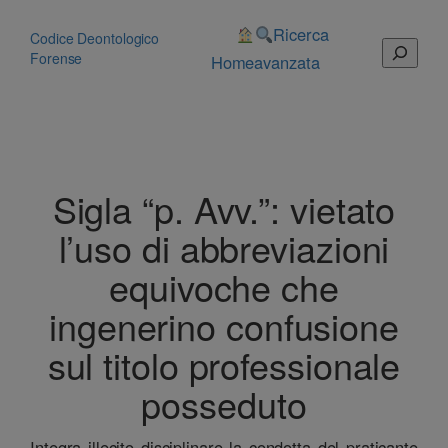
Vai
al
Ricerca
Codice Deontologico
Cerca
contenuto
Forense
Home
avanzata
Sigla “p. Avv.”: vietato
l’uso di abbreviazioni
equivoche che
ingenerino confusione
sul titolo professionale
posseduto
Integra illecito disciplinare la condotta del praticante