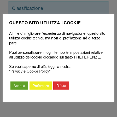
Classificazione
– Decisione:
Consiglio Nazionale Forense, sentenza n. 90 del 13 Giugno
2022
(respinge) (sospensione)
QUESTO SITO UTILIZZA I COOKIE
– Consiglio territoriale:
CDD Napoli, delibera n. 63 del 26 Maggio 2021
(sospensione)
Al fine di migliorare l'esperienza di navigazione, questo sito
utilizza cookie tecnici, ma
di profilazione
di terze
non
né
parti.
Puoi personalizzare in ogni tempo le impostazioni relative
all'utilizzo dei cookie cliccando sul tasto PREFERENZE.
Se vuoi saperne di più, leggi la nostra
"Privacy e Cookie Policy"
.
←
I criteri per la
Praticanti avvocati: vietato
determinazione in concreto
usare la dicitura “studio
della sanzione disciplinare:
legale” nella propria carta
Accetta
Preferenze
Rifiuta
aggravanti e attenuanti
intestata
→