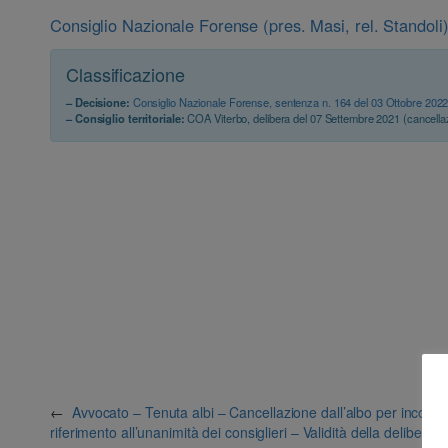
Consiglio Nazionale Forense (pres. Masi, rel. Standoli
Classificazione
– Decisione:
Consiglio Nazionale Forense, sentenza n. 164 del 03 Ottobre 202
– Consiglio territoriale:
COA Viterbo, delibera del 07 Settembre 2021 (cancell
←
Avvocato – Tenuta albi – Cancellazione dall’albo per incompa
riferimento all’unanimità dei consiglieri – Validità della delibera 