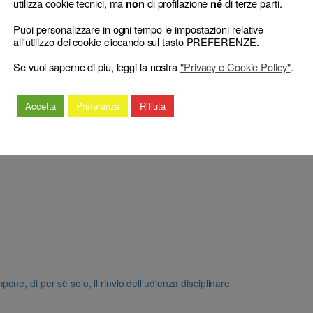
utilizza cookie tecnici, ma
di profilazione
di terze parti.
non
né
Puoi personalizzare in ogni tempo le impostazioni relative
all'utilizzo dei cookie cliccando sul tasto PREFERENZE.
Se vuoi saperne di più, leggi la nostra
"Privacy e Cookie Policy"
.
Accetta
Preferenze
Rifiuta
e, di per sè solo, il rinvio dell’udienza disciplinare