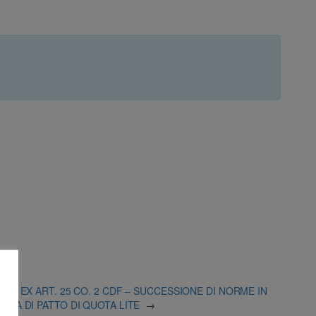
IETO EX ART. 25 CO. 2 CDF – SUCCESSIONE DI NORME IN
ERIA DI PATTO DI QUOTA LITE
→