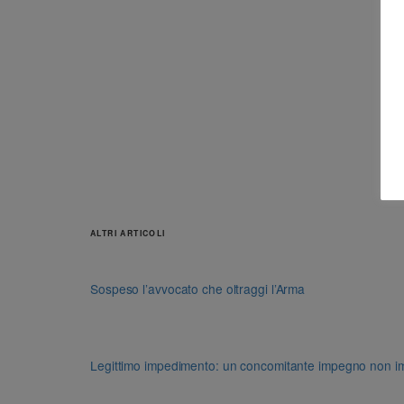
ALTRI ARTICOLI
Sospeso l’avvocato che oltraggi l’Arma
Legittimo impedimento: un concomitante impegno non impon