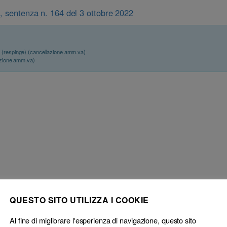
), sentenza n. 164 del 3 ottobre 2022
2
(respinge) (cancellazione amm.va)
azione amm.va)
QUESTO SITO UTILIZZA I COOKIE
tibilità – Notifica del provvedimento – Copia contenente generico
DIV
– Sussiste.
MAT
Al fine di migliorare l'esperienza di navigazione, questo sito