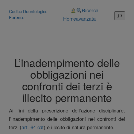
Vai
al
Ricerca
Codice Deontologico
Cerca
contenuto
Forense
Home
avanzata
L’inadempimento delle
obbligazioni nei
confronti dei terzi è
illecito permanente
Ai fini della prescrizione dell’azione disciplinare,
l’inadempimento delle obbligazioni nei confronti dei
terzi (
art. 64 cdf
) è illecito di natura permanente.