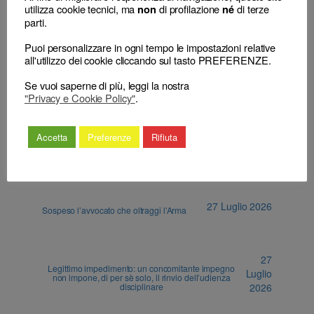
utilizza cookie tecnici, ma
di profilazione
di terze
non
né
parti.
←
L’inadempimento
Prescrizione dell’azione disciplinare:
delle obbligazioni
l’individuazione del “limite alternativo” alla
Puoi personalizzare in ogni tempo le impostazioni relative
nei confronti dei terzi
permanenza dell’illecito deontologico
→
all'utilizzo dei cookie cliccando sul tasto PREFERENZE.
Se vuoi saperne di più, leggi la nostra
"Privacy e Cookie Policy"
.
Accetta
Preferenze
Rifiuta
ALTRI ARTICOLI
27 Luglio 2026
Sospeso l’avvocato che oltraggi l’Arma
27
Legittimo impedimento: un concomitante impegno
Luglio
non impone, di per sè solo, il rinvio dell’udienza
disciplinare
2026