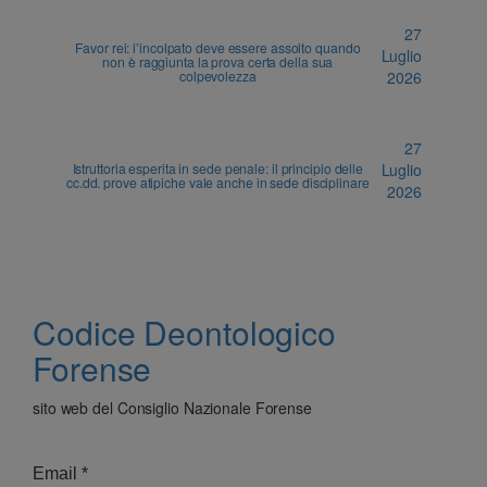
27
Favor rei: l’incolpato deve essere assolto quando
Luglio
non è raggiunta la prova certa della sua
colpevolezza
2026
27
Istruttoria esperita in sede penale: il principio delle
Luglio
cc.dd. prove atipiche vale anche in sede disciplinare
2026
Codice Deontologico
Forense
sito web del Consiglio Nazionale Forense
Email
*