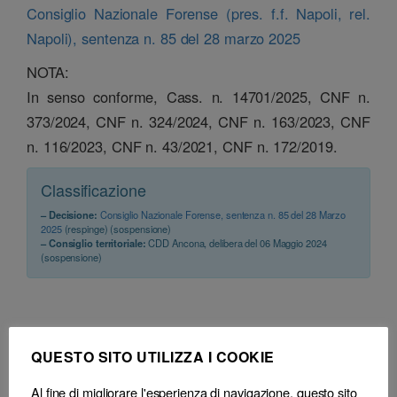
Consiglio Nazionale Forense (pres. f.f. Napoli, rel.
Napoli), sentenza n. 85 del 28 marzo 2025
NOTA:
In senso conforme, Cass. n. 14701/2025, CNF n.
373/2024, CNF n. 324/2024, CNF n. 163/2023, CNF
n. 116/2023, CNF n. 43/2021, CNF n. 172/2019.
Classificazione
– Decisione:
Consiglio Nazionale Forense, sentenza n. 85 del 28 Marzo
2025
(respinge) (sospensione)
– Consiglio territoriale:
CDD Ancona, delibera del 06 Maggio 2024
(sospensione)
cdf (nuovo) art. 64
QUESTO SITO UTILIZZA I COOKIE
Al fine di migliorare l'esperienza di navigazione, questo sito