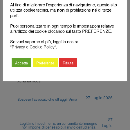
al CNF per
elenchi istituiti con legge dello Stato” –
Al fine di migliorare l'esperienza di navigazione, questo sito
rinuncia al ricorso
debba ritenersi esteso anche all’avvocato
utilizza cookie tecnici, ma
di profilazione
di terze
non
né
iscritto all’AIRE che, in virtù dell’articolo 7,
parti.
comma 5, della legge professionale, abbia
mantenuto l’iscrizione nell’albo pur non
Puoi personalizzare in ogni tempo le impostazioni relative
possedendo domicilio professionale in Italia.
all'utilizzo dei cookie cliccando sul tasto PREFERENZE.
→
Se vuoi saperne di più, leggi la nostra
"Privacy e Cookie Policy"
.
Accetta
Preferenze
Rifiuta
ALTRI ARTICOLI
27 Luglio 2026
Sospeso l’avvocato che oltraggi l’Arma
27
Legittimo impedimento: un concomitante impegno
Luglio
non impone, di per sè solo, il rinvio dell’udienza