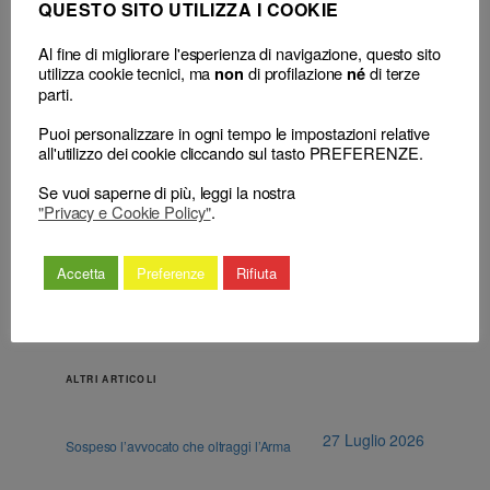
QUESTO SITO UTILIZZA I COOKIE
Al fine di migliorare l'esperienza di navigazione, questo sito
utilizza cookie tecnici, ma
di profilazione
di terze
non
né
parti.
Puoi personalizzare in ogni tempo le impostazioni relative
all'utilizzo dei cookie cliccando sul tasto PREFERENZE.
←
L’intempestiva
La suitas, quale elemento
fatturazione dei compensi
soggettivo (sufficiente) dell’illecito
Se vuoi saperne di più, leggi la nostra
percepiti
disciplinare
→
"Privacy e Cookie Policy"
.
Accetta
Preferenze
Rifiuta
ALTRI ARTICOLI
27 Luglio 2026
Sospeso l’avvocato che oltraggi l’Arma