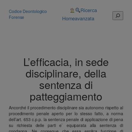
Vai
al
Ricerca
Codice Deontologico
Cerca
contenuto
Forense
Home
avanzata
L’efficacia, in sede
disciplinare, della
sentenza di
patteggiamento
Ancorché il procedimento disciplinare sia autonomo rispetto al
procedimento penale aperto per lo stesso fatto, a norma
dell’art. 653 c.p.p. la sentenza penale di applicazione di pena
su richiesta delle parti e` equiparata alla sentenza di
condanna. Ne consegue che essa esplica funzione di