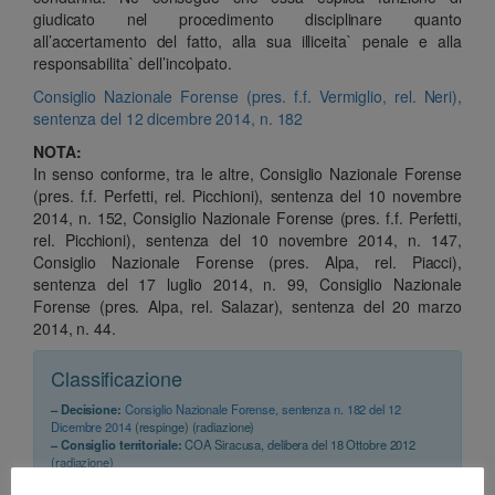
giudicato nel procedimento disciplinare quanto
all’accertamento del fatto, alla sua illiceita` penale e alla
responsabilita` dell’incolpato.
Consiglio Nazionale Forense (pres. f.f. Vermiglio, rel. Neri),
sentenza del 12 dicembre 2014, n. 182
NOTA:
In senso conforme, tra le altre, Consiglio Nazionale Forense
(pres. f.f. Perfetti, rel. Picchioni), sentenza del 10 novembre
2014, n. 152, Consiglio Nazionale Forense (pres. f.f. Perfetti,
rel. Picchioni), sentenza del 10 novembre 2014, n. 147,
Consiglio Nazionale Forense (pres. Alpa, rel. Piacci),
sentenza del 17 luglio 2014, n. 99, Consiglio Nazionale
Forense (pres. Alpa, rel. Salazar), sentenza del 20 marzo
2014, n. 44.
Classificazione
– Decisione:
Consiglio Nazionale Forense, sentenza n. 182 del 12
Dicembre 2014
(respinge) (radiazione)
– Consiglio territoriale:
COA Siracusa, delibera del 18 Ottobre 2012
(radiazione)