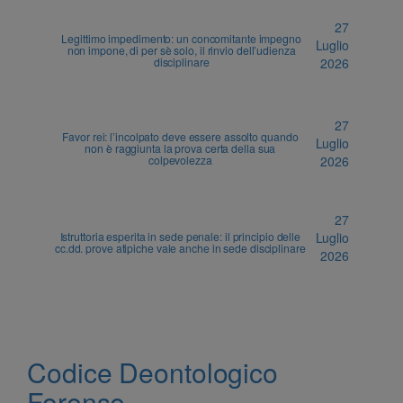
27
Legittimo impedimento: un concomitante impegno
Luglio
non impone, di per sè solo, il rinvio dell’udienza
disciplinare
2026
27
Favor rei: l’incolpato deve essere assolto quando
Luglio
non è raggiunta la prova certa della sua
colpevolezza
2026
27
Istruttoria esperita in sede penale: il principio delle
Luglio
cc.dd. prove atipiche vale anche in sede disciplinare
2026
Codice Deontologico
Forense