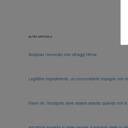
ALTRI ARTICOLI
Sospeso l’avvocato che oltraggi l’Arma
Legittimo impedimento: un concomitante impegno non impon
Favor rei: l’incolpato deve essere assolto quando non è
Istruttoria esperita in sede penale: il principio delle cc.