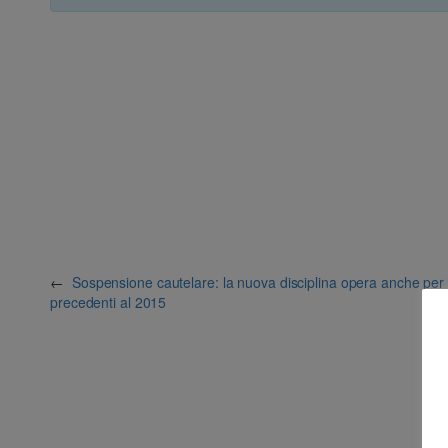
←
Sospensione cautelare: la nuova disciplina opera anche per f
precedenti al 2015