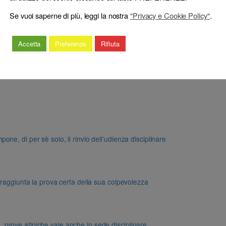
Se vuoi saperne di più, leggi la nostra
"Privacy e Cookie Policy"
.
Accetta
Preferenze
Rifiuta
e, di per sè solo, il rinvio dell’udienza disciplinare
 raggiunta la prova certa della sua colpevolezza
dd. prove atipiche vale anche in sede disciplinare