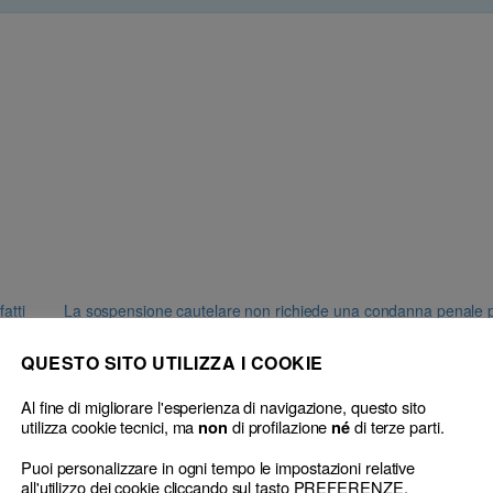
atti
La sospensione cautelare non richiede una condanna penale pass
presunzione di innocenza)
→
QUESTO SITO UTILIZZA I COOKIE
Al fine di migliorare l'esperienza di navigazione, questo sito
utilizza cookie tecnici, ma
di profilazione
di terze parti.
non
né
Puoi personalizzare in ogni tempo le impostazioni relative
all'utilizzo dei cookie cliccando sul tasto PREFERENZE.