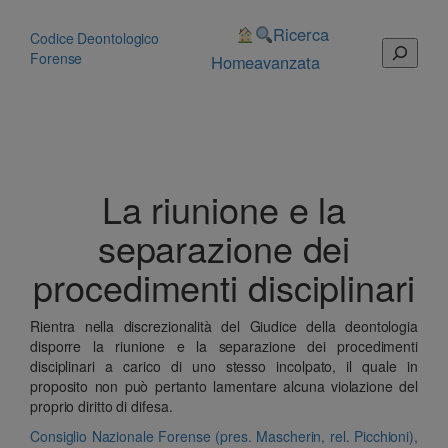
Vai
al
Ricerca
Codice Deontologico
Cerca
contenuto
Forense
Home
avanzata
La riunione e la
separazione dei
procedimenti disciplinari
Rientra nella discrezionalità del Giudice della deontologia
disporre la riunione e la separazione dei procedimenti
disciplinari a carico di uno stesso incolpato, il quale in
proposito non può pertanto lamentare alcuna violazione del
proprio diritto di difesa.
Consiglio Nazionale Forense (pres. Mascherin, rel. Picchioni),