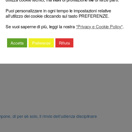
Puoi personalizzare in ogni tempo le impostazioni relative
all'utilizzo dei cookie cliccando sul tasto PREFERENZE.
Se vuoi saperne di più, leggi la nostra
"Privacy e Cookie Policy"
.
Accetta
Preferenze
Rifiuta
e, di per sè solo, il rinvio dell’udienza disciplinare