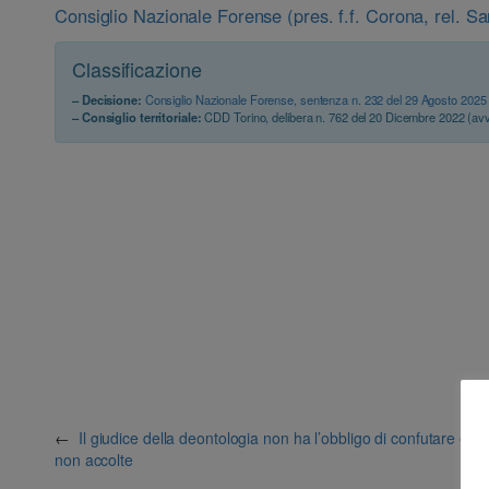
Consiglio Nazionale Forense (pres. f.f. Corona, rel. S
Classificazione
– Decisione:
Consiglio Nazionale Forense, sentenza n. 232 del 29 Agosto 2025
– Consiglio territoriale:
CDD Torino, delibera n. 762 del 20 Dicembre 2022 (av
←
Il giudice della deontologia non ha l’obbligo di confutare espl
non accolte