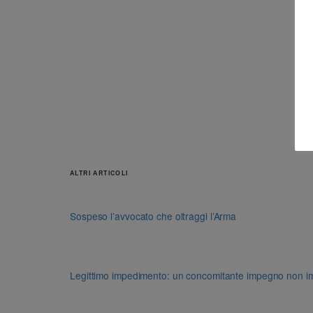
ALTRI ARTICOLI
Sospeso l’avvocato che oltraggi l’Arma
Legittimo impedimento: un concomitante impegno non impon