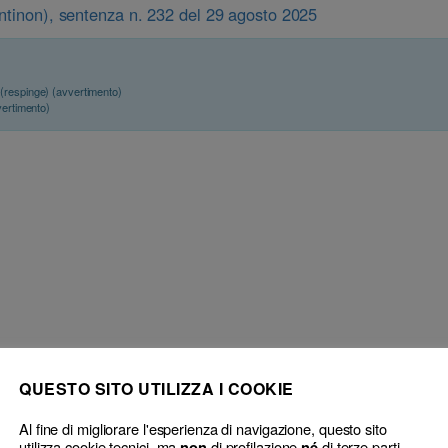
antinon), sentenza n. 232 del 29 agosto 2025
(respinge) (avvertimento)
vertimento)
QUESTO SITO UTILIZZA I COOKIE
icitamente tutte le tesi ed emergenze istruttorie
L’intenzionale violazi
deontologico
→
Al fine di migliorare l'esperienza di navigazione, questo sito
utilizza cookie tecnici, ma
di profilazione
di terze parti.
non
né