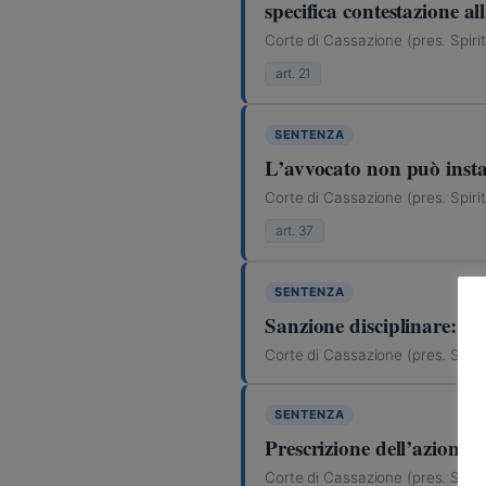
specifica contestazione al
Corte di Cassazione (pres. Spiri
art. 21
SENTENZA
L’avvocato non può insta
Corte di Cassazione (pres. Spiri
art. 37
SENTENZA
Sanzione disciplinare: i l
Corte di Cassazione (pres. Spiri
SENTENZA
Prescrizione dell’azione d
Corte di Cassazione (pres. Spiri