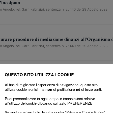
l’incolpato
to Angelo, rel. Garri Fabrizia), sentenza n. 25440 del 29 Agosto 2023
urare procedure di mediazione dinanzi all’Organismo di
to Angelo, rel. Garri Fabrizia), sentenza n. 25440 del 29 Agosto 2023
QUESTO SITO UTILIZZA I COOKIE
imiti al sindacato di Legittimità
to Angelo, rel. Garri Fabrizia), sentenza n. 25440 del 29 Agosto 2023
Al fine di migliorare l'esperienza di navigazione, questo sito
utilizza cookie tecnici, ma
di profilazione
di terze parti.
non
né
Puoi personalizzare in ogni tempo le impostazioni relative
all'utilizzo dei cookie cliccando sul tasto PREFERENZE.
isciplinare e illecito permanente
to Angelo, rel. Garri Fabrizia), sentenza n. 25440 del 29 Agosto 2023
Se vuoi saperne di più, leggi la nostra
"Privacy e Cookie Policy"
.