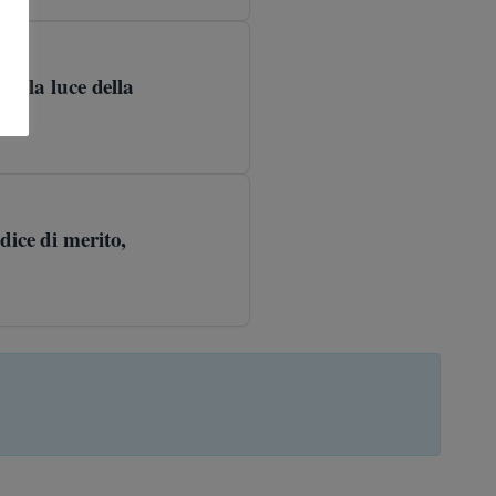
 alla luce della
dice di merito,