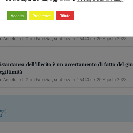
Accetta
Preferenze
Rifiuta
 applica alla prescrizione dell’azione disciplinare (anche
nale e comunitaria)
to Angelo, rel. Garri Fabrizia), sentenza n. 25440 del 29 Agosto 2023
tantanea dell’illecito è un accertamento di fatto del giu
egittimità
to Angelo, rel. Garri Fabrizia), sentenza n. 25440 del 29 Agosto 2023
inge)
22