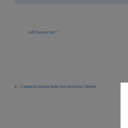
cdf (nuovo) art. 7
←
L’asserita buona fede non scrimina l’illecito