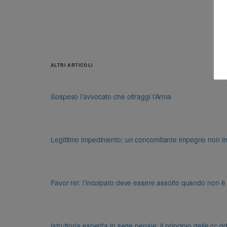
ALTRI ARTICOLI
Sospeso l’avvocato che oltraggi l’Arma
Legittimo impedimento: un concomitante impegno non impon
Favor rei: l’incolpato deve essere assolto quando non è
Istruttoria esperita in sede penale: il principio delle cc.