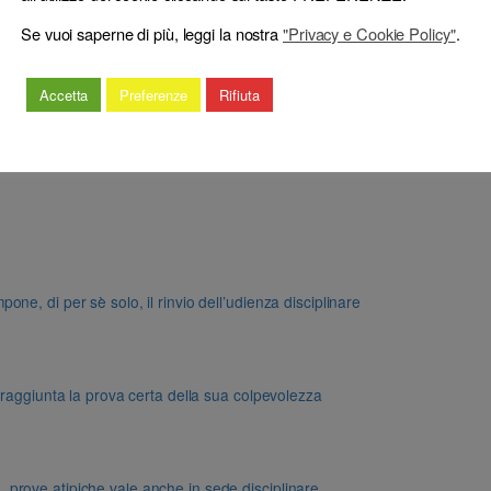
Se vuoi saperne di più, leggi la nostra
"Privacy e Cookie Policy"
.
Accetta
Preferenze
Rifiuta
e, di per sè solo, il rinvio dell’udienza disciplinare
 raggiunta la prova certa della sua colpevolezza
dd. prove atipiche vale anche in sede disciplinare