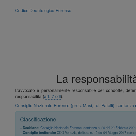
Vai
al
Codice Deontologico Forense
contenuto
La responsabilità 
L’avvocato è personalmente responsabile per condotte, determin
responsabilità (
art. 7 cdf
).
Consiglio Nazionale Forense (pres. Masi, rel. Patelli), sentenza
Classificazione
– Decisione:
Consiglio Nazionale Forense, sentenza n. 26 del 20 Febbraio 202
– Consiglio territoriale:
CDD Venezia, delibera n. 12 del 04 Maggio 2017 (cens