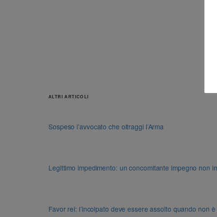
ALTRI ARTICOLI
Sospeso l’avvocato che oltraggi l’Arma
Legittimo impedimento: un concomitante impegno non impon
Favor rei: l’incolpato deve essere assolto quando non è