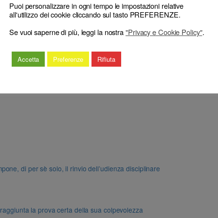
Puoi personalizzare in ogni tempo le impostazioni relative
all'utilizzo dei cookie cliccando sul tasto PREFERENZE.
Se vuoi saperne di più, leggi la nostra
"Privacy e Cookie Policy"
.
Accetta
Preferenze
Rifiuta
e, di per sè solo, il rinvio dell’udienza disciplinare
 raggiunta la prova certa della sua colpevolezza