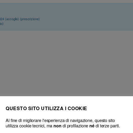
024
(accoglie) (prescrizione)
to)
QUESTO SITO UTILIZZA I COOKIE
cito deontologico di natura permanente
Al fine di migliorare l'esperienza di navigazione, questo sito
utilizza cookie tecnici, ma
di profilazione
di terze parti.
non
né