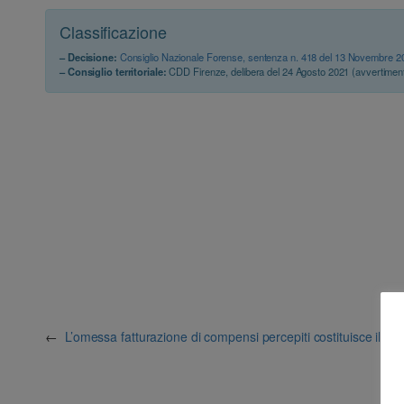
Classificazione
– Decisione:
Consiglio Nazionale Forense, sentenza n. 418 del 13 Novembre 2
– Consiglio territoriale:
CDD Firenze, delibera del 24 Agosto 2021 (avvertimen
←
L’omessa fatturazione di compensi percepiti costituisce ille