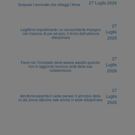
27 Luglio 2026
Sospeso l’avvocato che oltraggi l’Arma
27
Legittimo impedimento: un concomitante impegno
Luglio
non impone, di per sè solo, il rinvio dell’udienza
disciplinare
2026
27
Favor rei: l’incolpato deve essere assolto quando
Luglio
non è raggiunta la prova certa della sua
colpevolezza
2026
27
Istruttoria esperita in sede penale: il principio delle
Luglio
cc.dd. prove atipiche vale anche in sede disciplinare
2026