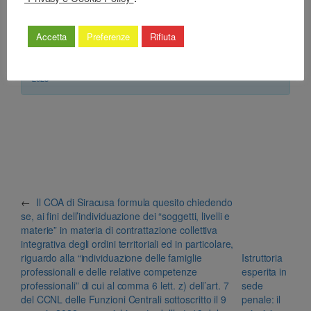
Classificazione
Accetta
Preferenze
Rifiuta
– Decisione:
Corte di Cassazione, sentenza n. 19972 del 19 Luglio 2024
(respinge)
– Decisione correlata:
Consiglio Nazionale Forense n. 140 del 11 Luglio
2023
←
Il COA di Siracusa formula quesito chiedendo
se, ai fini dell’individuazione dei “soggetti, livelli e
materie” in materia di contrattazione collettiva
integrativa degli ordini territoriali ed in particolare,
riguardo alla “individuazione delle famiglie
Istruttoria
professionali e delle relative competenze
esperita in
professionali” di cui al comma 6 lett. z) dell’art. 7
sede
del CCNL delle Funzioni Centrali sottoscritto il 9
penale: il