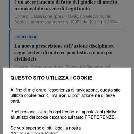
è un accertamento di fatto del giudice di merito,
insindacabile in sede di Legittimità
Corte di Cassazione (pres. Travaglino Giacomo, rel.
Scotti Umberto), sentenza n. 19972 del 19 Luglio 2024
SENTENZA
La nuova prescrizione dell’azione disciplinare
segue criteri di matrice penalistica (e non più
civilistici)
Corte di Cassazione (pres. Travaglino Giacomo, rel.
Scotti Umberto), sentenza n. 19972 del 19 Luglio 2024
QUESTO SITO UTILIZZA I COOKIE
SENTENZA
Al fine di migliorare l'esperienza di navigazione, questo sito
utilizza cookie tecnici, ma
di profilazione
di terze
non
né
Prescrizione ed illeciti istantanei ovvero
parti.
permanenti a cavallo dei due regimi:
l’individuazione della disciplina applicabile
Puoi personalizzare in ogni tempo le impostazioni relative
all'utilizzo dei cookie cliccando sul tasto PREFERENZE.
Corte di Cassazione (pres. Travaglino Giacomo, rel.
Scotti Umberto), sentenza n. 19972 del 19 Luglio 2024
Se vuoi saperne di più, leggi la nostra
"Privacy e Cookie Policy"
.