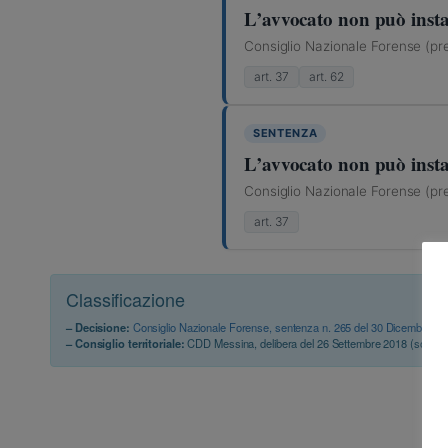
L’avvocato non può insta
Consiglio Nazionale Forense (pre
art. 37
art. 62
SENTENZA
L’avvocato non può insta
Consiglio Nazionale Forense (pre
art. 37
Classificazione
– Decisione:
Consiglio Nazionale Forense, sentenza n. 265 del 30 Dicembre 2
– Consiglio territoriale:
CDD Messina, delibera del 26 Settembre 2018 (sospen