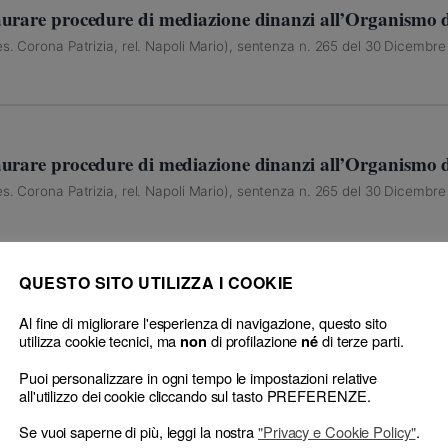
urare procedure di mediazione dinanzi all’Organismo di
s. Corona Patrizia, rel. Napoli Mario), sentenza n. 265 del 30 Dicembr
urare procedure di mediazione dinanzi all’Organismo di
s. Corona Patrizia, rel. Napoli Mario), sentenza n. 265 del 30 Dicembr
QUESTO SITO UTILIZZA I COOKIE
Al fine di migliorare l'esperienza di navigazione, questo sito
022
(respinge) (sospensione)
utilizza cookie tecnici, ma
di profilazione
di terze parti.
non
né
sione)
Puoi personalizzare in ogni tempo le impostazioni relative
all'utilizzo dei cookie cliccando sul tasto PREFERENZE.
Se vuoi saperne di più, leggi la nostra
"Privacy e Cookie Policy"
.