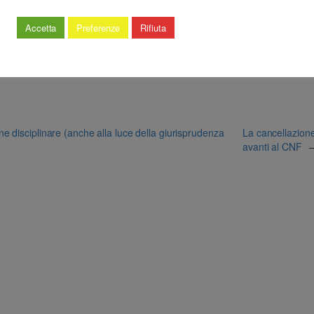
Accetta
Preferenze
Rifiuta
ne disciplinare (anche alla luce della giurisprudenza
La cancellazione
avanti al CNF