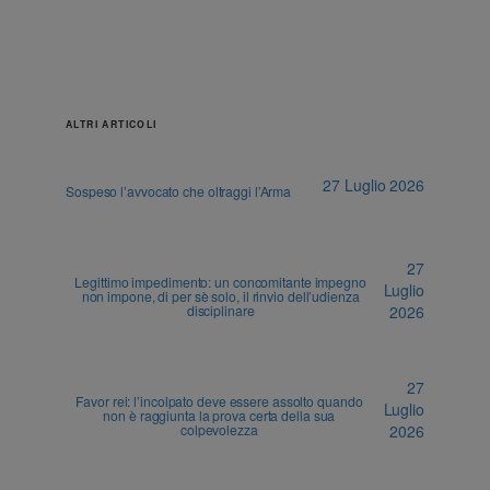
ALTRI ARTICOLI
27 Luglio 2026
Sospeso l’avvocato che oltraggi l’Arma
27
Legittimo impedimento: un concomitante impegno
Luglio
non impone, di per sè solo, il rinvio dell’udienza
disciplinare
2026
27
Favor rei: l’incolpato deve essere assolto quando
Luglio
non è raggiunta la prova certa della sua
colpevolezza
2026