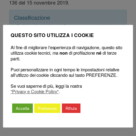
136 del 15 novembre 2019.
Classificazione
– Decisione:
Consiglio Nazionale Forense, sentenza n. 271 del 30
Dicembre 2022
(respinge) (censura)
QUESTO SITO UTILIZZA I COOKIE
– Consiglio territoriale:
CDD Bologna, delibera n. 51 del 10 Settembre
2021 (sospensione)
– Decisione correlata:
Corte di Cassazione n. 22463 del 26 Luglio 2023
Al fine di migliorare l'esperienza di navigazione, questo sito
(respinge)
utilizza cookie tecnici, ma
di profilazione
di terze
non
né
parti.
Puoi personalizzare in ogni tempo le impostazioni relative
all'utilizzo dei cookie cliccando sul tasto PREFERENZE.
Se vuoi saperne di più, leggi la nostra
"Privacy e Cookie Policy"
.
←
“Nuova” pregiudizialità penale: la
Prescrizione
Accetta
Preferenze
Rifiuta
sospensione del procedimento
disciplinare: illeciti
disciplinare è ora una (facoltativa)
istantanei e
eccezione
permanenti
→