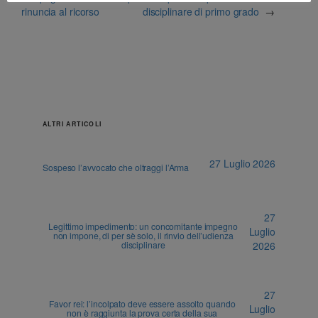
rinuncia al ricorso
disciplinare di primo grado
→
ALTRI ARTICOLI
27 Luglio 2026
Sospeso l’avvocato che oltraggi l’Arma
27
Legittimo impedimento: un concomitante impegno
Luglio
non impone, di per sè solo, il rinvio dell’udienza
disciplinare
2026
27
Favor rei: l’incolpato deve essere assolto quando
Luglio
non è raggiunta la prova certa della sua