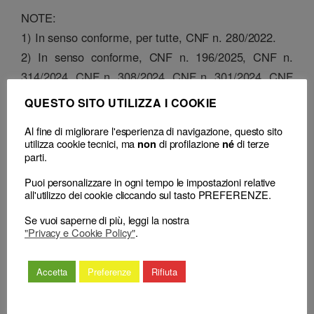
NOTE:
1) In senso conforme, per tutte, CNF n. 280/2022.
2) In senso conforme, CNF n. 196/2025, CNF n.
314/2024, CNF n. 308/2024, CNF n. 301/2024, CNF
n. 281/2024.
QUESTO SITO UTILIZZA I COOKIE
Classificazione
Al fine di migliorare l'esperienza di navigazione, questo sito
utilizza cookie tecnici, ma
di profilazione
di terze
non
né
– Decisione:
Consiglio Nazionale Forense, sentenza n. 411 del 30
parti.
Dicembre 2025
– Consiglio territoriale:
CDD, delibera
Puoi personalizzare in ogni tempo le impostazioni relative
all'utilizzo dei cookie cliccando sul tasto PREFERENZE.
Se vuoi saperne di più, leggi la nostra
"Privacy e Cookie Policy"
.
Accetta
Preferenze
Rifiuta
←
L’estinzione del giudizio
La sospensione feriale dei termini
d’impugnazione al CNF per
non opera nel procedimento